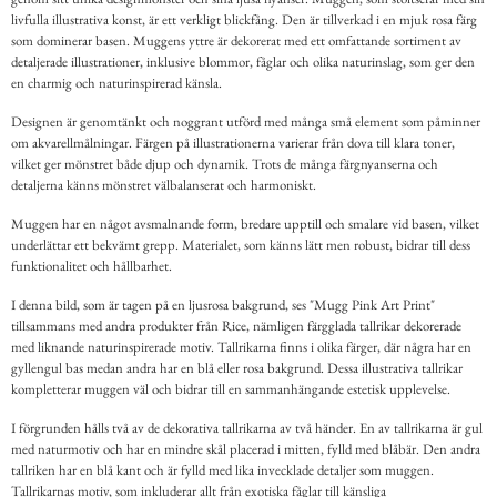
livfulla illustrativa konst, är ett verkligt blickfång. Den är tillverkad i en mjuk rosa färg
som dominerar basen. Muggens yttre är dekorerat med ett omfattande sortiment av
detaljerade illustrationer, inklusive blommor, fåglar och olika naturinslag, som ger den
en charmig och naturinspirerad känsla.
Designen är genomtänkt och noggrant utförd med många små element som påminner
om akvarellmålningar. Färgen på illustrationerna varierar från dova till klara toner,
vilket ger mönstret både djup och dynamik. Trots de många färgnyanserna och
detaljerna känns mönstret välbalanserat och harmoniskt.
Muggen har en något avsmalnande form, bredare upptill och smalare vid basen, vilket
underlättar ett bekvämt grepp. Materialet, som känns lätt men robust, bidrar till dess
funktionalitet och hållbarhet.
I denna bild, som är tagen på en ljusrosa bakgrund, ses "Mugg Pink Art Print"
tillsammans med andra produkter från Rice, nämligen färgglada tallrikar dekorerade
med liknande naturinspirerade motiv. Tallrikarna finns i olika färger, där några har en
gyllengul bas medan andra har en blå eller rosa bakgrund. Dessa illustrativa tallrikar
kompletterar muggen väl och bidrar till en sammanhängande estetisk upplevelse.
I förgrunden hålls två av de dekorativa tallrikarna av två händer. En av tallrikarna är gul
med naturmotiv och har en mindre skål placerad i mitten, fylld med blåbär. Den andra
tallriken har en blå kant och är fylld med lika invecklade detaljer som muggen.
Tallrikarnas motiv, som inkluderar allt från exotiska fåglar till känsliga