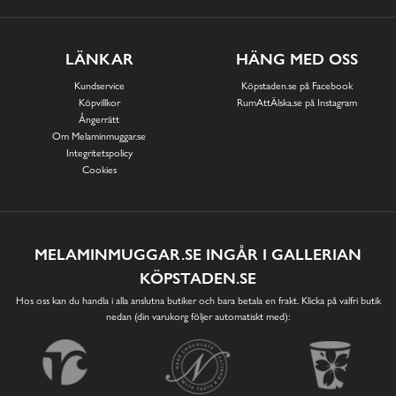
LÄNKAR
HÄNG MED OSS
Kundservice
Köpstaden.se på Facebook
Köpvillkor
RumAttÄlska.se på Instagram
Ångerrätt
Om Melaminmuggar.se
Integritetspolicy
Cookies
MELAMINMUGGAR.SE INGÅR I GALLERIAN
KÖPSTADEN.SE
Hos oss kan du handla i alla anslutna butiker och bara betala en frakt. Klicka på valfri butik
nedan (din varukorg följer automatiskt med):