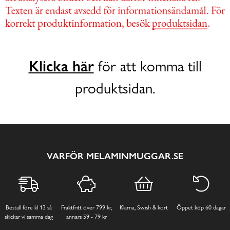
Klicka här
för att komma till
produktsidan.
VARFÖR MELAMINMUGGAR.SE
Beställ före kl 13 så
Fraktfritt över 799 kr,
Klarna, Swish & kort
Öppet köp 60 dagar
skickar vi samma dag
annars 59 - 79 kr