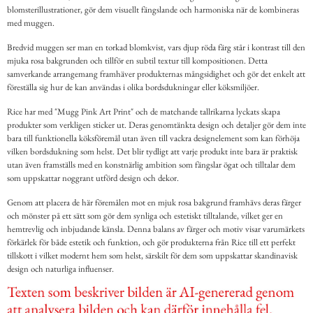
blomsterillustrationer, gör dem visuellt fängslande och harmoniska när de kombineras
med muggen.
Bredvid muggen ser man en torkad blomkvist, vars djup röda färg står i kontrast till den
mjuka rosa bakgrunden och tillför en subtil textur till kompositionen. Detta
samverkande arrangemang framhäver produkternas mångsidighet och gör det enkelt att
föreställa sig hur de kan användas i olika bordsdukningar eller köksmiljöer.
Rice har med "Mugg Pink Art Print" och de matchande tallrikarna lyckats skapa
produkter som verkligen sticker ut. Deras genomtänkta design och detaljer gör dem inte
bara till funktionella köksföremål utan även till vackra designelement som kan förhöja
vilken bordsdukning som helst. Det blir tydligt att varje produkt inte bara är praktisk
utan även framställs med en konstnärlig ambition som fängslar ögat och tilltalar dem
som uppskattar noggrant utförd design och dekor.
Genom att placera de här föremålen mot en mjuk rosa bakgrund framhävs deras färger
och mönster på ett sätt som gör dem synliga och estetiskt tilltalande, vilket ger en
hemtrevlig och inbjudande känsla. Denna balans av färger och motiv visar varumärkets
förkärlek för både estetik och funktion, och gör produkterna från Rice till ett perfekt
tillskott i vilket modernt hem som helst, särskilt för dem som uppskattar skandinavisk
design och naturliga influenser.