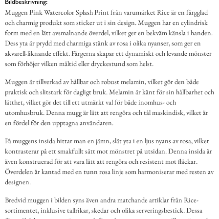
Bildbeskrivning:
Muggen Pink Watercolor Splash Print från varumärket Rice är en färgglad
och charmig produkt som sticker ut i sin design. Muggen har en cylindrisk
form med en lätt avsmalnande överdel, vilket ger en bekväm känsla i handen.
Dess yta är prydd med charmiga stänk av rosa i olika nyanser, som ger en
akvarell-liknande effekt. Färgerna skapar ett dynamiskt och levande mönster
som förhöjer vilken måltid eller dryckestund som helst.
Muggen är tillverkad av hållbar och robust melamin, vilket gör den både
praktisk och slitstark för dagligt bruk. Melamin är känt för sin hållbarhet och
lätthet, vilket gör det till ett utmärkt val för både inomhus- och
utomhusbruk. Denna mugg är lätt att rengöra och tål maskindisk, vilket är
en fördel för den upptagna användaren.
På muggens insida hittar man en jämn, slät yta i en ljus nyans av rosa, vilket
kontrasterar på ett smakfullt sätt mot mönstret på utsidan. Denna insida är
även konstruerad för att vara lätt att rengöra och resistent mot fläckar.
Överdelen är kantad med en tunn rosa linje som harmoniserar med resten av
designen.
Bredvid muggen i bilden syns även andra matchande artiklar från Rice-
sortimentet, inklusive tallrikar, skedar och olika serveringsbestick. Dessa