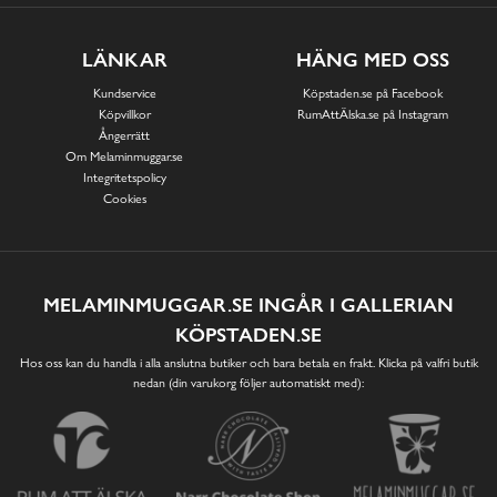
LÄNKAR
HÄNG MED OSS
Kundservice
Köpstaden.se på Facebook
Köpvillkor
RumAttÄlska.se på Instagram
Ångerrätt
Om Melaminmuggar.se
Integritetspolicy
Cookies
MELAMINMUGGAR.SE INGÅR I GALLERIAN
KÖPSTADEN.SE
Hos oss kan du handla i alla anslutna butiker och bara betala en frakt. Klicka på valfri butik
nedan (din varukorg följer automatiskt med):