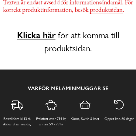
Klicka här
för att komma till
produktsidan.
VARFÖR MELAMINMUGGAR.SE
Beställ före kl 13 så
Fraktfritt över 799 kr,
Klarna, Swish & kort
Öppet köp 60 dagar
skickar vi samma dag
annars 59 - 79 kr