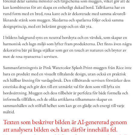
föremål delar samma mönster och färgschema som muggen, vilket gör att de
kan kombineras för att skapa en enhetligt dukad bord. Tallrikarna har en
rund form med en bred, rosa kant och är dekorerade med samma akvarell-
liknande stänk som muggen. Skedarna och spatlarna följer också samma
designprincip, med ett bekvämt grepp och en slät yta.
I bildens bakgrund syns en neutral bordsyta och en vävduk, som skapar en
harmonisk och lugn miljö som lyfter fram produkterna. Det finns även några
dekorativa bär på långa stjälkar som ger en touch av naturen och bryter av
mot de rosa nyanserna i servisen.
Sammanfattningsvis är Pink Watercolor Splash Print-muggen från Rice inte
bara en produkt med en visuellt tilltalande design, utan också en praktisk
och hållbar lösning för vardagsbruk. Den tillhörande servisen förstärker dess
estetiska drag och gör den till ett utmärkt val för dem som vill lyfta sin
bordssättning. Muggen och dess tillbehör är perfekta för både formella och
informella tillfällen, och de olika artiklarna tillsammans skapar en
sammanhållen och stilfull helhet som kan ge en glädje och energi till varje
måltid.