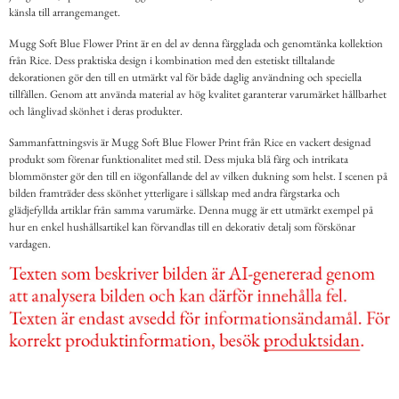
känsla till arrangemanget.
Mugg Soft Blue Flower Print är en del av denna färgglada och genomtänka kollektion
från Rice. Dess praktiska design i kombination med den estetiskt tilltalande
dekorationen gör den till en utmärkt val för både daglig användning och speciella
tillfällen. Genom att använda material av hög kvalitet garanterar varumärket hållbarhet
och långlivad skönhet i deras produkter.
Sammanfattningsvis är Mugg Soft Blue Flower Print från Rice en vackert designad
produkt som förenar funktionalitet med stil. Dess mjuka blå färg och intrikata
blommönster gör den till en iögonfallande del av vilken dukning som helst. I scenen på
bilden framträder dess skönhet ytterligare i sällskap med andra färgstarka och
glädjefyllda artiklar från samma varumärke. Denna mugg är ett utmärkt exempel på
hur en enkel hushållsartikel kan förvandlas till en dekorativ detalj som förskönar
vardagen.