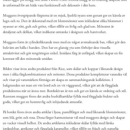
är utformad för att både vara funktionell och dekorativ i ditt hem.
Muggens övergripande färgtema är en mjuk, ljusblå nyans som genast ger en känsla av
lugn och ro. Den är dekorerad med ett blommönster som inkluderar olika blommor i
nyanser av rött, gult och grönt, vilket tillför en livlig och glad ton. Mönstret är
detaljerat och delikat, vilket indikerar omtanke i designen och hantverket.
Muggens form är cylinderliknande men med en något avsmalnande bas, vilket gör den
bekväm att hålla i handen. Den har en glansig yta som förhöjer dess visuella
attraktivitet och gör rengöringen enkel. Insidans färg är enfärgad, vilket skapar en fin
kontrast till den mönstrade utsidan.
Bilden visar även andra produkter från Rice, som skålar och koppar i liknande design
men i olika färgkombinationer och mönster. Dessa produkter kompletterar varandra väl
och visar på varumärkets förmåga att skapa en sammanhängande kollektion. I
bakgrunden ser man ett vitt bord och en vit väggpanel, vilket gör att de färgglada
produkterna står ut ännu mer. Bordsskivan är ren och ger en känsla av ordning och stil.
Runtom muggen finns det andra hushållsartiklar fyllda med färgglada frukter och
godis, vilket ger en hemtrevlig och inbjudande atmosfär.
På bordet finns även andra artiklar i ljusa, pastellfärger och med liknande blommönster,
som blå, grön och rosa. Dessa färger harmoniserar väl med muggens design och skapar
en vacker visuell helhet. De andra artiklarna inkluderar skålar fyllda med färska
jordgubbar, aprikoser och färgglada karameller, vilket tillför en fräsch och naturlig