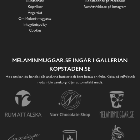
Kundservice
Köpstaden.se på Facebook
Köpvillkor
RumAttÄlska.se på Instagram
Ångerrätt
Om Melaminmuggar.se
Integritetspolicy
Cookies
MELAMINMUGGAR.SE INGÅR I GALLERIAN
KÖPSTADEN.SE
Hos oss kan du handla i alla anslutna butiker och bara betala en frakt. Klicka på valfri butik
nedan (din varukorg följer automatiskt med):