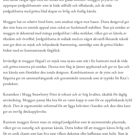
upprepat jordgubbsmotiv som är både stilfullt och tilltalande, och de röda
jordgubbarna med gröna blad skapar en livlig och festlig känsla.
Muggen har en relativt bred form, som smalnar något mot basen. Detta designval ger
den inte bara en estetisk appeal utan också en funktionell stabilitet. Ytan på utsidan av
muggen är dekorerad med många jordgubbar i olika storlekar, vilket ger en känsla av
rikedom och överflöd. Jordgubbarna är målade med en något akvarell-liknande teknik
som ger dem en mjuk och inbjudande framtoning, samtidigt som de gröna bladen
bidrar med en kontrasterande färgklick.
Invändigt är muggen färgad i en mjuk rosa nyans som står i fin harmoni med de röda
och gröna tonerna på utsidan. Denna inre färg är jämnt applicerad och ger en ljus och
ren känsla som förstärker den totala designen. Kombinationen av de yttre och inre
färgerna ger ett sammanhängande och genomtänkt utseende som är typiskt för Rice's
produkter.
Keramiken i Mugg Strawberry Print är robust och av hög kvalitet, idealisk för daglig
användning. Muggen passar lika bra för en varm kopp te som för en uppfriskande kyld
dryck. Den är ergonomiskt utformad för att ligga bekvämt i handen och dess släta kant
ger en trevlig drickupplevelse.
Runtom muggen finner man en mängd jordgubbar som är asymmetriskt placerade,
vilket ger en naturlig och spontan känsla. Detta bidrar till att muggen känns livlig och
får en unik charm som kan liva upp vilken dukning eller kaffepaus som helst. Ytan är