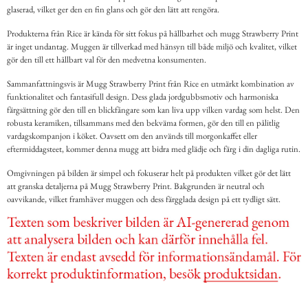
glaserad, vilket ger den en fin glans och gör den lätt att rengöra.
Produkterna från Rice är kända för sitt fokus på hållbarhet och mugg Strawberry Print
är inget undantag. Muggen är tillverkad med hänsyn till både miljö och kvalitet, vilket
gör den till ett hållbart val för den medvetna konsumenten.
Sammanfattningsvis är Mugg Strawberry Print från Rice en utmärkt kombination av
funktionalitet och fantasifull design. Dess glada jordgubbsmotiv och harmoniska
färgsättning gör den till en blickfångare som kan liva upp vilken vardag som helst. Den
robusta keramiken, tillsammans med den bekväma formen, gör den till en pålitlig
vardagskompanjon i köket. Oavsett om den används till morgonkaffet eller
eftermiddagsteet, kommer denna mugg att bidra med glädje och färg i din dagliga rutin.
Omgivningen på bilden är simpel och fokuserar helt på produkten vilket gör det lätt
att granska detaljerna på Mugg Strawberry Print. Bakgrunden är neutral och
oavvikande, vilket framhäver muggen och dess färgglada design på ett tydligt sätt.