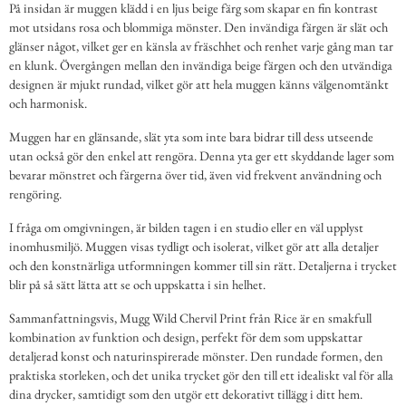
På insidan är muggen klädd i en ljus beige färg som skapar en fin kontrast
mot utsidans rosa och blommiga mönster. Den invändiga färgen är slät och
glänser något, vilket ger en känsla av fräschhet och renhet varje gång man tar
en klunk. Övergången mellan den invändiga beige färgen och den utvändiga
designen är mjukt rundad, vilket gör att hela muggen känns välgenomtänkt
och harmonisk.
Muggen har en glänsande, slät yta som inte bara bidrar till dess utseende
utan också gör den enkel att rengöra. Denna yta ger ett skyddande lager som
bevarar mönstret och färgerna över tid, även vid frekvent användning och
rengöring.
I fråga om omgivningen, är bilden tagen i en studio eller en väl upplyst
inomhusmiljö. Muggen visas tydligt och isolerat, vilket gör att alla detaljer
och den konstnärliga utformningen kommer till sin rätt. Detaljerna i trycket
blir på så sätt lätta att se och uppskatta i sin helhet.
Sammanfattningsvis, Mugg Wild Chervil Print från Rice är en smakfull
kombination av funktion och design, perfekt för dem som uppskattar
detaljerad konst och naturinspirerade mönster. Den rundade formen, den
praktiska storleken, och det unika trycket gör den till ett idealiskt val för alla
dina drycker, samtidigt som den utgör ett dekorativt tillägg i ditt hem.