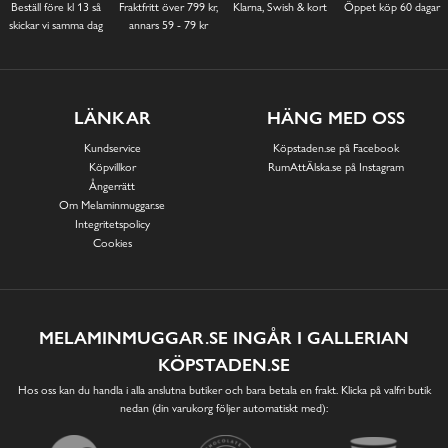
Beställ före kl 13 så
Fraktfritt över 799 kr,
Klarna, Swish & kort
Öppet köp 60 dagar
skickar vi samma dag
annars 59 - 79 kr
LÄNKAR
HÄNG MED OSS
Kundservice
Köpstaden.se på Facebook
Köpvillkor
RumAttÄlska.se på Instagram
Ångerrätt
Om Melaminmuggar.se
Integritetspolicy
Cookies
MELAMINMUGGAR.SE INGÅR I GALLERIAN
KÖPSTADEN.SE
Hos oss kan du handla i alla anslutna butiker och bara betala en frakt. Klicka på valfri butik
nedan (din varukorg följer automatiskt med):