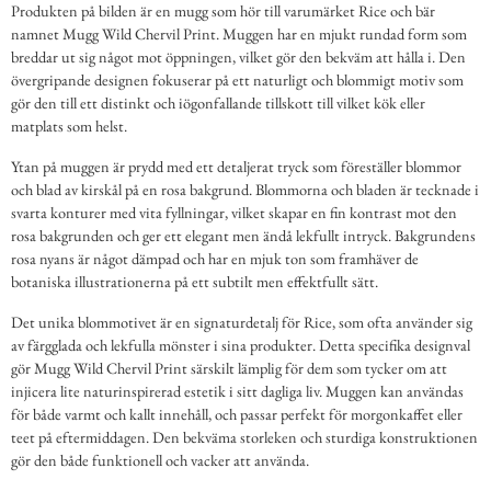
Produkten på bilden är en mugg som hör till varumärket Rice och bär
namnet Mugg Wild Chervil Print. Muggen har en mjukt rundad form som
breddar ut sig något mot öppningen, vilket gör den bekväm att hålla i. Den
övergripande designen fokuserar på ett naturligt och blommigt motiv som
gör den till ett distinkt och iögonfallande tillskott till vilket kök eller
matplats som helst.
Ytan på muggen är prydd med ett detaljerat tryck som föreställer blommor
och blad av kirskål på en rosa bakgrund. Blommorna och bladen är tecknade i
svarta konturer med vita fyllningar, vilket skapar en fin kontrast mot den
rosa bakgrunden och ger ett elegant men ändå lekfullt intryck. Bakgrundens
rosa nyans är något dämpad och har en mjuk ton som framhäver de
botaniska illustrationerna på ett subtilt men effektfullt sätt.
Det unika blommotivet är en signaturdetalj för Rice, som ofta använder sig
av färgglada och lekfulla mönster i sina produkter. Detta specifika designval
gör Mugg Wild Chervil Print särskilt lämplig för dem som tycker om att
injicera lite naturinspirerad estetik i sitt dagliga liv. Muggen kan användas
för både varmt och kallt innehåll, och passar perfekt för morgonkaffet eller
teet på eftermiddagen. Den bekväma storleken och sturdiga konstruktionen
gör den både funktionell och vacker att använda.