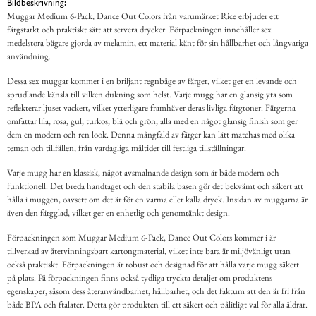
Bildbeskrivning:
Muggar Medium 6-Pack, Dance Out Colors från varumärket Rice erbjuder ett
färgstarkt och praktiskt sätt att servera drycker. Förpackningen innehåller sex
medelstora bägare gjorda av melamin, ett material känt för sin hållbarhet och långvariga
användning.
Dessa sex muggar kommer i en briljant regnbåge av färger, vilket ger en levande och
sprudlande känsla till vilken dukning som helst. Varje mugg har en glansig yta som
reflekterar ljuset vackert, vilket ytterligare framhäver deras livliga färgtoner. Färgerna
omfattar lila, rosa, gul, turkos, blå och grön, alla med en något glansig finish som ger
dem en modern och ren look. Denna mångfald av färger kan lätt matchas med olika
teman och tillfällen, från vardagliga måltider till festliga tillställningar.
Varje mugg har en klassisk, något avsmalnande design som är både modern och
funktionell. Det breda handtaget och den stabila basen gör det bekvämt och säkert att
hålla i muggen, oavsett om det är för en varma eller kalla dryck. Insidan av muggarna är
även den färgglad, vilket ger en enhetlig och genomtänkt design.
Förpackningen som Muggar Medium 6-Pack, Dance Out Colors kommer i är
tillverkad av återvinningsbart kartongmaterial, vilket inte bara är miljövänligt utan
också praktiskt. Förpackningen är robust och designad för att hålla varje mugg säkert
på plats. På förpackningen finns också tydliga tryckta detaljer om produktens
egenskaper, såsom dess återanvändbarhet, hållbarhet, och det faktum att den är fri från
både BPA och ftalater. Detta gör produkten till ett säkert och pålitligt val för alla åldrar.