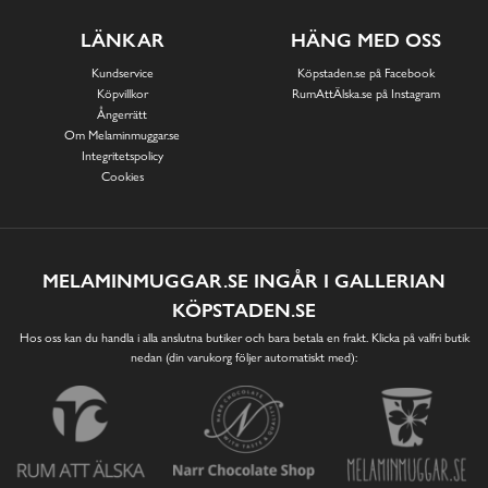
LÄNKAR
HÄNG MED OSS
Kundservice
Köpstaden.se på Facebook
Köpvillkor
RumAttÄlska.se på Instagram
Ångerrätt
Om Melaminmuggar.se
Integritetspolicy
Cookies
MELAMINMUGGAR.SE INGÅR I GALLERIAN
KÖPSTADEN.SE
Hos oss kan du handla i alla anslutna butiker och bara betala en frakt. Klicka på valfri butik
nedan (din varukorg följer automatiskt med):