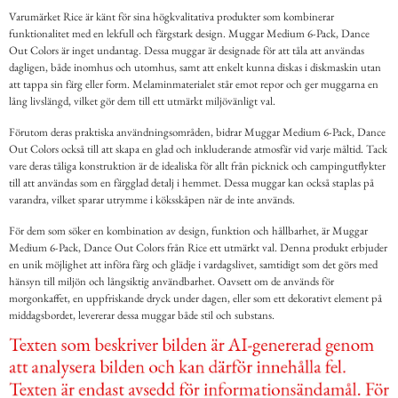
Varumärket Rice är känt för sina högkvalitativa produkter som kombinerar
funktionalitet med en lekfull och färgstark design. Muggar Medium 6-Pack, Dance
Out Colors är inget undantag. Dessa muggar är designade för att tåla att användas
dagligen, både inomhus och utomhus, samt att enkelt kunna diskas i diskmaskin utan
att tappa sin färg eller form. Melaminmaterialet står emot repor och ger muggarna en
lång livslängd, vilket gör dem till ett utmärkt miljövänligt val.
Förutom deras praktiska användningsområden, bidrar Muggar Medium 6-Pack, Dance
Out Colors också till att skapa en glad och inkluderande atmosfär vid varje måltid. Tack
vare deras tåliga konstruktion är de idealiska för allt från picknick och campingutflykter
till att användas som en färgglad detalj i hemmet. Dessa muggar kan också staplas på
varandra, vilket sparar utrymme i köksskåpen när de inte används.
För dem som söker en kombination av design, funktion och hållbarhet, är Muggar
Medium 6-Pack, Dance Out Colors från Rice ett utmärkt val. Denna produkt erbjuder
en unik möjlighet att införa färg och glädje i vardagslivet, samtidigt som det görs med
hänsyn till miljön och långsiktig användbarhet. Oavsett om de används för
morgonkaffet, en uppfriskande dryck under dagen, eller som ett dekorativt element på
middagsbordet, levererar dessa muggar både stil och substans.