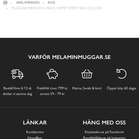
VARUMÄRKEN
RICE
MUGGAR MEDIUM 6-PACK, YIPPIE YIPPIE YEAH COLORS
VARFÖR MELAMINMUGGAR.SE
Beställ före kl 13 så
Fraktfritt över 799 kr,
Klarna, Swish & kort
Öppet köp 60 dagar
skickar vi samma dag
annars 59 - 79 kr
LÄNKAR
HÄNG MED OSS
Kundservice
Köpstaden.se på Facebook
Köpvillkor
RumAttÄlska.se på Instagram