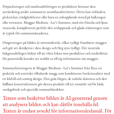
Förpackningen och marknadsföringen av produkten betonar dess
användning under sommarens utomhusaktiviteter. Detta kan inkludera
picknickar, trädgårdsfester eller bara en avkopplande stund på balkongen
eller terrassen. Muggar Medium - Let´s Summer, med sitt fräscha och ljusa
utseende, kompletterar perfekt den avslappnade och glada stämningen som
är typisk för sommarmånaderna.
Omgivningen på bilden är minimalistisk, vilket tydligt framhäver muggen
och gör att detaljerna i dess design och färg syns tydligt. Det neutrala
bakgrundsfärgen bidrar till att rikta fokus mot produkten och underlättar
för potentiella kunder att snabbt ta till sig information om muggen.
Sammanfattningsvis är Muggar Medium - Let´s Summer från Rice en
praktisk och estetiskt tilltalande mugg, som kombinerar funktionalitet med
en lekfull och somrig design. Den gula färgen, de subtila skårorna och den
hållbara konstruktionen gör denna produkt till ett utmärkt val för både
vardagsbruk och speciella sommarhändelser.