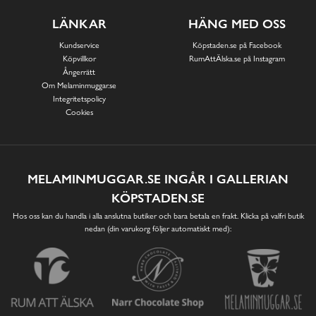
LÄNKAR
HÄNG MED OSS
Kundservice
Köpstaden.se på Facebook
Köpvillkor
RumAttÄlska.se på Instagram
Ångerrätt
Om Melaminmuggar.se
Integritetspolicy
Cookies
MELAMINMUGGAR.SE INGÅR I GALLERIAN
KÖPSTADEN.SE
Hos oss kan du handla i alla anslutna butiker och bara betala en frakt. Klicka på valfri butik
nedan (din varukorg följer automatiskt med):