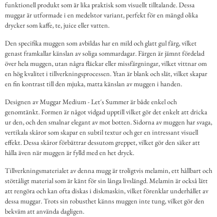
funktionell produkt som är lika praktisk som visuellt tilltalande. Dessa
muggar är utformade i en medelstor variant, perfekt för en mängd olika
drycker som kaffe, te, juice eller vatten.
Den specifika muggen som avbildas har en mild och glatt gul färg, vilket
genast framkallar känslan av soliga sommardagar. Färgen är jämnt fördelad
över hela muggen, utan några fläckar eller missfärgningar, vilket vittnar om
en hög kvalitet i tillverkningsprocessen. Ytan är blank och slät, vilket skapar
en fin kontrast till den mjuka, matta känslan av muggen i handen.
Designen av Muggar Medium - Let´s Summer är både enkel och
genomtänkt. Formen är något vidgad upptill vilket gör det enkelt att dricka
ur den, och den smalnar elegant av mot botten. Sidorna av muggen har svaga,
vertikala skåror som skapar en subtil textur och ger en intressant visuell
effekt. Dessa skåror förbättrar dessutom greppet, vilket gör den säker att
hålla även när muggen är fylld med en het dryck.
Tillverkningsmaterialet av denna mugg är troligtvis melamin, ett hållbart och
stöttåligt material som är känt för sin långa livslängd. Melamin är också lätt
att rengöra och kan ofta diskas i diskmaskin, vilket förenklar underhållet av
dessa muggar. Trots sin robusthet känns muggen inte tung, vilket gör den
bekväm att använda dagligen.