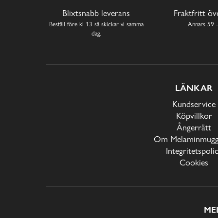
Blixtsnabb leverans
Fraktfritt ö
Beställ före kl 13 så skickar vi samma
Annars 59 -
dag.
LÄNKAR
Kundservice
Köpvillkor
Ångerrätt
Om Melaminmugga
Integritetspoli
Cookies
ME