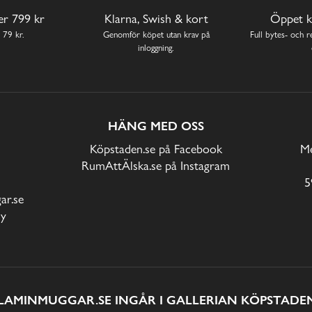
ver 799 kr
Klarna, Swish & kort
Öppet k
 79 kr.
Genomför köpet utan krav på
Full bytes- och re
inloggning.
HÄNG MED OSS
Köpstaden.se på Facebook
Me
RumAttÄlska.se på Instagram
5
r.se
cy
LAMINMUGGAR.SE INGÅR I GALLERIAN KÖPSTADEN