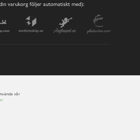
(din varukorg följer automatiskt med):
använda vår
er