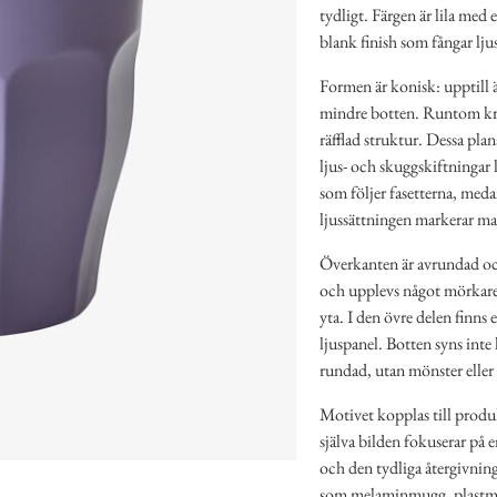
tydligt. Färgen är lila med
blank finish som fångar lju
Formen är konisk: upptill 
mindre botten. Runtom krop
räfflad struktur. Dessa pla
ljus- och skuggskiftningar
som följer fasetterna, meda
ljussättningen markerar mate
Överkanten är avrundad och 
och upplevs något mörkare
yta. I den övre delen finns 
ljuspanel. Botten syns inte
rundad, utan mönster eller 
Motivet kopplas till pro
själva bilden fokuserar på
och den tydliga återgivning
som melaminmugg, plastmu