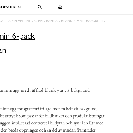
RUMÄRKEN
O: LILA MELAMINMUGG MED RÄFFLAD BLANK YTA VIT BAKGRUND
in 6-pack
an.
aminmugg med räfflad blank yta vit bakgrund
minmugg fotograferad frilagd mot en helt vit bakgrund,
glikt uttryck som passar för bildbanker och produktlistningar
en är placerad centrerat i bildytan och syns i en lätt sned
e den breda öppningen och en del av insidan framträder