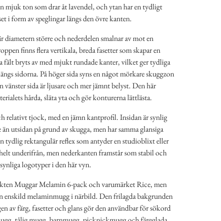
 en mjuk ton som drar åt lavendel, och ytan har en tydligt
set i form av speglingar längs den övre kanten.
är diametern större och nederdelen smalnar av mot en
pen finns flera vertikala, breda fasetter som skapar en
na fält bryts av med mjukt rundade kanter, vilket ger tydliga
 längs sidorna. På höger sida syns en något mörkare skuggzon
n vänster sida är ljusare och mer jämnt belyst. Den här
rialets hårda, släta yta och gör konturerna lättlästa.
relativt tjock, med en jämn kantprofil. Insidan är synlig
 än utsidan på grund av skugga, men har samma glansiga
en tydlig rektangulär reflex som antyder en studioblixt eller
 helt underifrån, men nederkanten framstår som stabil och
synliga logotyper i den här vyn.
dukten Muggar Melamin 6-pack och varumärket Rice, men
 en enskild melaminmugg i närbild. Den frilagda bakgrunden
en av färg, fasetter och glans gör den användbar för sökord
gg, tålig mugg, barnmugg, picknickmugg och färgglada