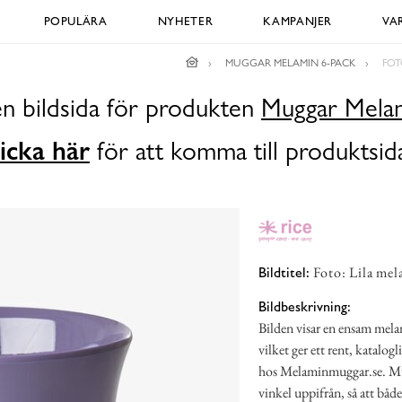
POPULÄRA
NYHETER
KAMPANJER
VA
MUGGAR MELAMIN 6-PACK
FOT
en bildsida för produkten
Muggar Melam
icka här
för att komma till produktsid
Foto: Lila mel
Bildtitel:
Bildbeskrivning:
Bilden visar en ensam mela
vilket ger ett rent, katalo
hos Melaminmuggar.se. Mugg
vinkel uppifrån, så att båd