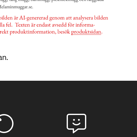
Melaminmuggar.se.
an.