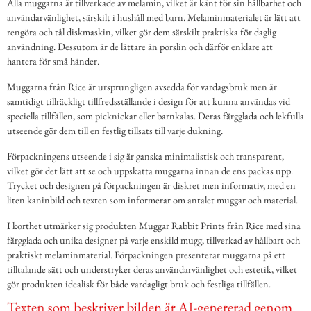
Alla muggarna är tillverkade av melamin, vilket är känt för sin hållbarhet och
användarvänlighet, särskilt i hushåll med barn. Melaminmaterialet är lätt att
rengöra och tål diskmaskin, vilket gör dem särskilt praktiska för daglig
användning. Dessutom är de lättare än porslin och därför enklare att
hantera för små händer.
Muggarna från Rice är ursprungligen avsedda för vardagsbruk men är
samtidigt tillräckligt tillfredsställande i design för att kunna användas vid
speciella tillfällen, som picknickar eller barnkalas. Deras färgglada och lekfulla
utseende gör dem till en festlig tillsats till varje dukning.
Förpackningens utseende i sig är ganska minimalistisk och transparent,
vilket gör det lätt att se och uppskatta muggarna innan de ens packas upp.
Trycket och designen på förpackningen är diskret men informativ, med en
liten kaninbild och texten som informerar om antalet muggar och material.
I korthet utmärker sig produkten Muggar Rabbit Prints från Rice med sina
färgglada och unika designer på varje enskild mugg, tillverkad av hållbart och
praktiskt melaminmaterial. Förpackningen presenterar muggarna på ett
tilltalande sätt och understryker deras användarvänlighet och estetik, vilket
gör produkten idealisk för både vardagligt bruk och festliga tillfällen.