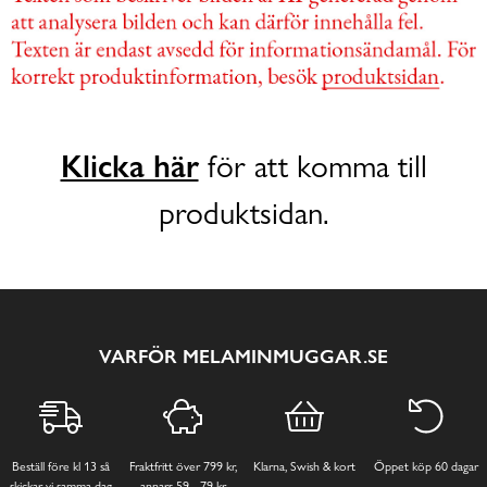
Klicka här
för att komma till
produktsidan.
VARFÖR MELAMINMUGGAR.SE
Beställ före kl 13 så
Fraktfritt över 799 kr,
Klarna, Swish & kort
Öppet köp 60 dagar
skickar vi samma dag
annars 59 - 79 kr