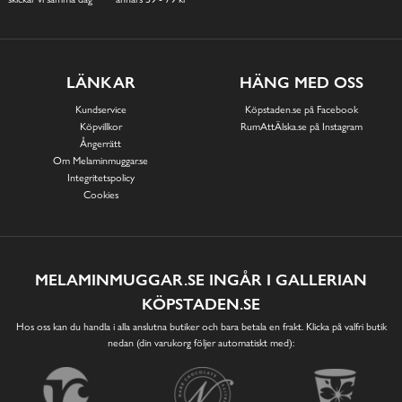
LÄNKAR
HÄNG MED OSS
Kundservice
Köpstaden.se på Facebook
Köpvillkor
RumAttÄlska.se på Instagram
Ångerrätt
Om Melaminmuggar.se
Integritetspolicy
Cookies
MELAMINMUGGAR.SE INGÅR I GALLERIAN
KÖPSTADEN.SE
Hos oss kan du handla i alla anslutna butiker och bara betala en frakt. Klicka på valfri butik
nedan (din varukorg följer automatiskt med):