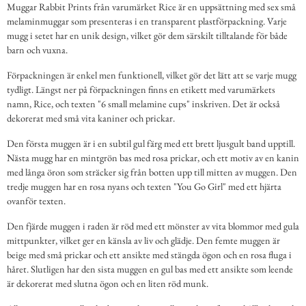
Muggar Rabbit Prints från varumärket Rice är en uppsättning med sex små
melaminmuggar som presenteras i en transparent plastförpackning. Varje
mugg i setet har en unik design, vilket gör dem särskilt tilltalande för både
barn och vuxna.
Förpackningen är enkel men funktionell, vilket gör det lätt att se varje mugg
tydligt. Längst ner på förpackningen finns en etikett med varumärkets
namn, Rice, och texten "6 small melamine cups" inskriven. Det är också
dekorerat med små vita kaniner och prickar.
Den första muggen är i en subtil gul färg med ett brett ljusgult band upptill.
Nästa mugg har en mintgrön bas med rosa prickar, och ett motiv av en kanin
med långa öron som sträcker sig från botten upp till mitten av muggen. Den
tredje muggen har en rosa nyans och texten "You Go Girl" med ett hjärta
ovanför texten.
Den fjärde muggen i raden är röd med ett mönster av vita blommor med gula
mittpunkter, vilket ger en känsla av liv och glädje. Den femte muggen är
beige med små prickar och ett ansikte med stängda ögon och en rosa fluga i
håret. Slutligen har den sista muggen en gul bas med ett ansikte som leende
är dekorerat med slutna ögon och en liten röd munk.