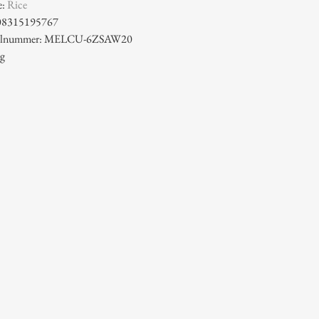
e:
Rice
08315195767
ikelnummer: MELCU-6ZSAW20
 g