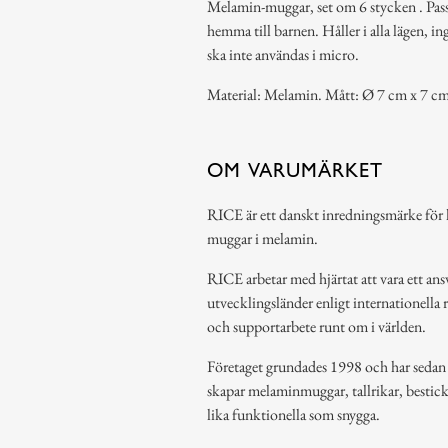
Melamin-muggar, set om 6 stycken . Passa
hemma till barnen. Håller i alla lägen, i
ska inte användas i micro.
Material: Melamin. Mått: Ø 7 cm x 7 cm
OM VARUMÄRKET
RICE är ett danskt inredningsmärke för h
muggar i melamin.
RICE arbetar med hjärtat att vara ett ansv
utvecklingsländer enligt internationella 
och supportarbete runt om i världen.
Företaget grundades 1998 och har sedan de
skapar melaminmuggar, tallrikar, bestic
lika funktionella som snygga.