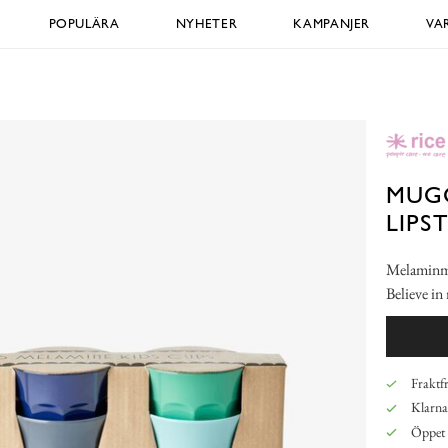
POPULÄRA
NYHETER
KAMPANJER
VA
MUGG
LIPS
Melaminmu
Believe in 
Fraktfr
Klarna,
Öppet 