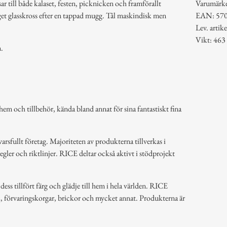
r till både kalaset, festen, picknicken och framförallt
Varumärk
nget glasskross efter en tappad mugg. Tål maskindisk men
EAN: 57
Lev. art
Vikt: 463
.
em och tillbehör, kända bland annat för sina fantastiskt fina
arsfullt företag. Majoriteten av produkterna tillverkas i
regler och riktlinjer. RICE deltar också aktivt i stödprojekt
ss tillfört färg och glädje till hem i hela världen. RICE
k, förvaringskorgar, brickor och mycket annat. Produkterna är