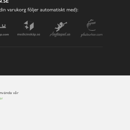
.SE
(din varukorg följer automatiskt med):
använda vår
er