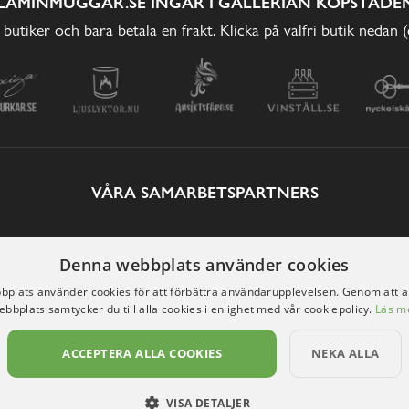
LAMINMUGGAR.SE INGÅR I GALLERIAN KÖPSTADEN
 butiker och bara betala en frakt. Klicka på valfri butik nedan 
VÅRA SAMARBETSPARTNERS
Denna webbplats använder cookies
plats använder cookies för att förbättra användarupplevelsen. Genom att 
ebbplats samtycker du till alla cookies i enlighet med vår cookiepolicy.
Läs m
ACCEPTERA ALLA COOKIES
NEKA ALLA
VISA DETALJER