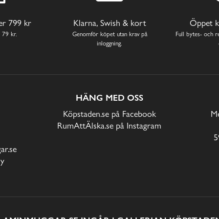
ver 799 kr
Klarna, Swish & kort
Öppet k
 79 kr.
Genomför köpet utan krav på
Full bytes- och re
inloggning.
HÄNG MED OSS
Köpstaden.se på Facebook
Me
RumAttÄlska.se på Instagram
5
r.se
cy