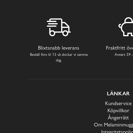
Blixtsnabb leverans
Fraktfritt ö
Beställ före kl 13 så skickar vi samma
Annars 59 -
dag.
LÄNKAR
Kundservice
Köpvillkor
Ångerrätt
Om Melaminmugga
Integritetspoli