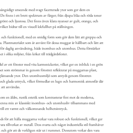
ångsidigt utseende med svagt facetterade ytor som ger dem en
 De finns i ett brett spektrum av färger; från djupa blåa och röda toner
ntgrönt och ljusrosa. Det finns även klara nyanser av gult, orange, och
ilket bidrar till en visuell lekfullhet på ställningen.
 och funktionell, med en smidig form som gör dem lätt att greppa och
 Plastmaterialet som är använt för dessa muggar är hållbart och lätt att
a för daglig användning, både inomhus och utomhus. Detta förstärker
 i olika miljöer, från köket till trädgårdsfester.
l av ett fönster med vita karmsnickerier, vilket ger en inblick i en grön
set som strömmar in genom fönstret reflekterar på muggarnas plast,
h glänsande ytor. Den utomhusmiljö som antyds genom fönstren
och glada uttryck, vilket förmedlar en lugn och harmonisk atmosfär där
 att användas.
m en äldre, rustik estetik som kontrasterar fint mot de moderna,
Denna mix av klassiskt inomhus- och utomhusliv tillsammans med
till ett varmt och välkomnande helhetsintryck.
s för att hålla muggarna verkar vara robust och funktionell, vilket ger
vara tillverkat av metall. Dess svarta och något industriella stil framhäver
 och gör att de verkligen står ut i rummet. Dessutom verkar den vara