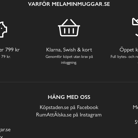
VARFÖR MELAMINMUGGAR.SE
ver 799 kr
Klarna, Swish & kort
Öppet k
 79 kr.
Genomför köpet utan krav på
Full bytes- och re
inloggning.
HÄNG MED OSS
Köpstaden.se på Facebook
Me
RumAttÄlska.se på Instagram
5
r.se
cy