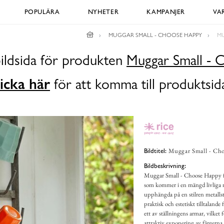
POPULÄRA
NYHETER
KAMPANJER
VA
MUGGAR SMALL - CHOOSE HAPPY
MU
bildsida för produkten
Muggar Small - 
icka här
för att komma till produktsid
Muggar Small - Cho
Bildtitel:
Bildbeskrivning:
Muggar Small - Choose Happy fr
som kommer i en mängd livliga n
upphängda på en stilren metallst
praktisk och estetiskt tilltalan
ett av ställningens armar, vilke
attraktiv exponering av färgerna.