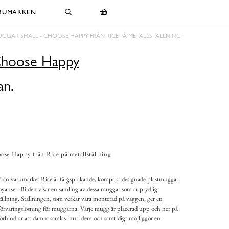
RUMÄRKEN
GGAR SMALL - CHOOSE HAPPY FRÅN RICE PÅ METALLSTÄLLNING
Choose Happy
an.
ose Happy från Rice på metallställning
ån varumärket Rice är färgsprakande, kompakt designade plastmuggar
yanser. Bilden visar en samling av dessa muggar som är prydligt
ällning. Ställningen, som verkar vara monterad på väggen, ger en
de förvaringslösning för muggarna. Varje mugg är placerad upp och ner på
t förhindrar att damm samlas inuti dem och samtidigt möjliggör en