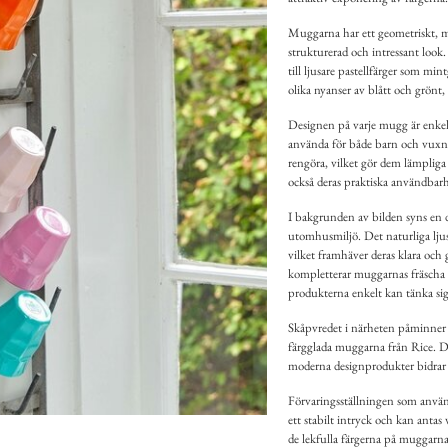
Muggarna har ett geometriskt, m
strukturerad och intressant look.
till ljusare pastellfärger som mi
olika nyanser av blått och grönt, v
Designen på varje mugg är enkel
använda för både barn och vuxna.
rengöra, vilket gör dem lämplig
också deras praktiska användbarhet
I bakgrunden av bilden syns en de
utomhusmiljö. Det naturliga lju
vilket framhäver deras klara oc
kompletterar muggarnas fräscha 
produkterna enkelt kan tänka sig
Skåpvredet i närheten påminner o
färgglada muggarna från Rice. 
moderna designprodukter bidrar 
Förvaringsställningen som använd
ett stabilt intryck och kan antas 
de lekfulla färgerna på muggarna