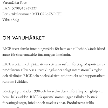
Varumärke:
Rice
EAN: 5708315267327
Lev. artikelnummer: MELCU-6ZSOCEI
Vikt: 456 g
OM VARUMÄRKET
RICE är ett danskt inredningsmärke för hem och tillbehör, kända bland
annat för sina fantastiskt fina muggar i melamin.
RICE arbetar med hjärtat att vara ett ansvarsfullt företag. Majoriteten av
produkterna tillverkas i utvecklingsländer enligt internationella regler
och riktlinjer. RICE deltar också aktivt i stödprojekt och supportarbete
runt om i världen.
Företaget grundades 1998 och har sedan dess tillfört färg och glädje till
hem i hela världen. RICE skapar melaminmuggar, tallrikar, bestick,
förvaringskorgar, brickor och mycket annat. Produkterna är lika