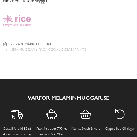
funktionella som snygga.
VARUMÄRKEN
RICE
SMÅ MUGGAR 6-PACK CORAL OCEAN PRINTS
VARFÖR MELAMINMUGGAR.SE
Beställ före kl 13 så
Fraktfritt över 799 kr,
Klarna, Swish & kort
Öppet köp 60 dagar
skickar vi samma dag
annars 59 - 79 kr