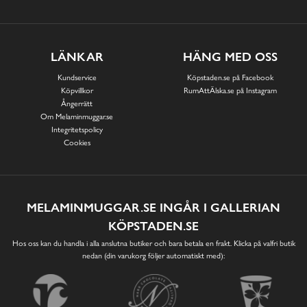
LÄNKAR
HÄNG MED OSS
Kundservice
Köpstaden.se på Facebook
Köpvillkor
RumAttÄlska.se på Instagram
Ångerrätt
Om Melaminmuggar.se
Integritetspolicy
Cookies
MELAMINMUGGAR.SE INGÅR I GALLERIAN
KÖPSTADEN.SE
Hos oss kan du handla i alla anslutna butiker och bara betala en frakt. Klicka på valfri butik
nedan (din varukorg följer automatiskt med):