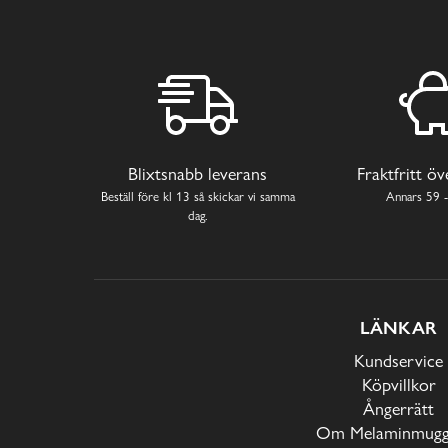
Blixtsnabb leverans
Fraktfritt ö
Beställ före kl 13 så skickar vi samma
Annars 59 -
dag.
LÄNKAR
Kundservice
Köpvillkor
Ångerrätt
Om Melaminmugga