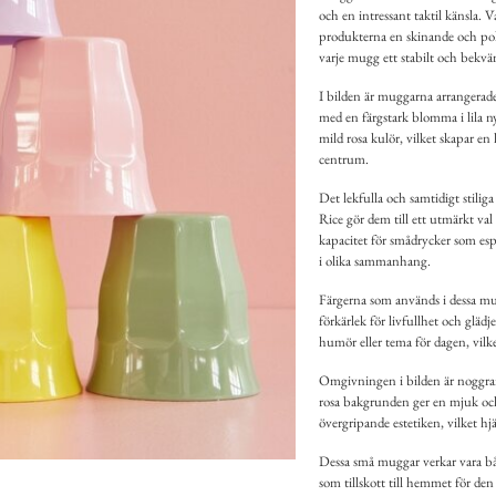
och en intressant taktil känsla. V
produkterna en skinande och pol
varje mugg ett stabilt och bekv
I bilden är muggarna arrangera
med en färgstark blomma i lila 
mild rosa kulör, vilket skapar e
centrum.
Det lekfulla och samtidigt stil
Rice gör dem till ett utmärkt val 
kapacitet för smådrycker som espr
i olika sammanhang.
Färgerna som används i dessa mu
förkärlek för livfullhet och gläd
humör eller tema för dagen, vilk
Omgivningen i bilden är noggran
rosa bakgrunden ger en mjuk och
övergripande estetiken, vilket hjä
Dessa små muggar verkar vara båd
som tillskott till hemmet för den