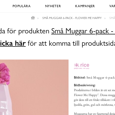
POPULÄRA
NYHETER
KAMPANJER
VA
SMÅ MUGGAR 6-PACK - FLOWER ME HAPPY
SMÅ
ida för produkten
Små Muggar 6-pack -
icka här
för att komma till produktsid
Små Muggar 6-pack 
Bildtitel:
Bildbeskrivning:
Produkterna i bilden är ett set
Flower Me Happy". Dessa muggar
gör dem till ett friskt tillskott i 
ljuslila, grön, gul och mörkrosa, v
Muggarna har en fasetterad design