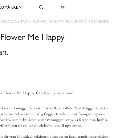
RUMÄRKEN
 MUGGAR 6-PACK - FLOWER ME HAPPY FRÅN RICE PÅ ROSA BORD
 Flower Me Happy
an.
- Flower Me Happy från Rice på rosa bord
 med sex små muggar från varumärket Rice, kallade "Små Muggar 6-pack -
 kännetecknas av en härlig färgpalett och en unik formgivning som
vilket kök som helst. Setet består av muggar i sex olika färger: rosa, ljusblå,
ilket bidrar till en livfull och lekfull visuell upplevelse.
 där ytan är indelad i sektioner, vilket ger en fascinerande ljusreflektion