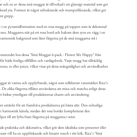
ar och en av dessa små muggar är tillverkad i ett glansigt material som ger
erad yta. Formen är något utbuktande och trumpetliknande, vilket ger
ämt grepp.
de i en pyramidformation med en rosa mugg på toppen som är dekorerad
nyans. Muggarna står på ett rosa bord och bakom dem syns en vägg i en
n harmonisk bakgrund som låter färgerna på de små muggarna stå i
iga utseendet hos dessa "Små Muggar 6-pack - Flower Me Happy" från
för både festliga tillfällen och vardagsbruk. Varje mugg har tillräcklig
esso, te eller juicer, vilket visar på deras mångsidighet och användbarhet
ggar är varma och upplyftande, något som reflekterar varumärket Rice’s
je. De olika färgerna tillåter användarna att mixa och matcha enligt deras
et bidrar ytterligare till produkternas charm och användning.
t uttänkt för att framhäva produkterna på bästa sätt. Den enhetliga
 harmonisk känsla, medan det rosa bordet kompletterar den
lper till att lyfta fram färgerna på muggarna i setet.
e praktiska och dekorativa, vilket gör dem idealiska som presenter eller
 som vill ha en uppfriskande och kreativ touch i sitt kök. Rice's "Små