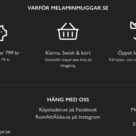
VARFÖR MELAMINMUGGAR.SE
ver 799 kr
Klarna, Swish & kort
Öppet k
 79 kr.
Genomför köpet utan krav på
Full bytes- och re
inloggning.
HÄNG MED OSS
Köpstaden.se på Facebook
Me
RumAttÄlska.se på Instagram
5
r.se