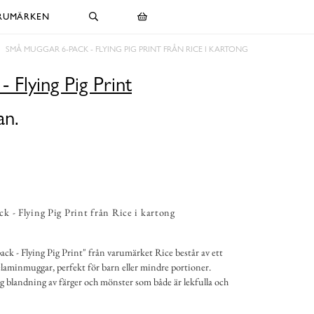
RUMÄRKEN
SMÅ MUGGAR 6-PACK - FLYING PIG PRINT FRÅN RICE I KARTONG
 Flying Pig Print
an.
 - Flying Pig Print från Rice i kartong
k - Flying Pig Print" från varumärket Rice består av ett
laminmuggar, perfekt för barn eller mindre portioner.
 blandning av färger och mönster som både är lekfulla och