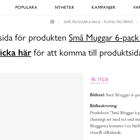
POPULÄRA
NYHETER
KAMPANJER
VA
SMÅ MUGGAR 6-PACK - FLYING PIG PRINT
dsida för produkten
Små Muggar 6-pack -
icka här
för att komma till produktsid
Små Muggar 6-pack
Bildtitel:
Bildbeskrivning:
Produkten "Små Muggar 6-pac
charmigt set med sex små me
Muggarna kommer i en härlig
visuellt tilltalande.