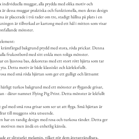
 individuella muggar, alla prydda med olika motiv och
 är dessa muggar praktiska och funktionella, men deras design
 är placerade i två rader om tre, stadigt hållna på plats i en
ingen är tillverkad av kartong med ett hål i mitten som visar
onfallande mönster.
nelement:
 krämfärgad bakgrund prydd med stora, röda prickar. Denna
 alla frukostbord med sitt enkla men roliga mönster.
 en ljusrosa bas, dekoreras med ett stort rött hjärta som tar
ta. Detta motiv är både klassiskt och kärleksfullt.
rosa med små röda hjärtan som ger ett gulligt och lättsamt
härligt turkos bakgrund med ett mönster av flygande grisar,
n - därav namnet Flying Pig Print. Detta mönster är lekfullt
gul med små rosa grisar som ser ut att flyga. Små hjärtan är
drar till muggens söta utseende.
en har en randig design med rosa och turkosa ränder. Detta ger
a motiven men ändå en enhetlig känsla.
rkade av slitstarkt melamin, vilket gör dem återanvändbara,