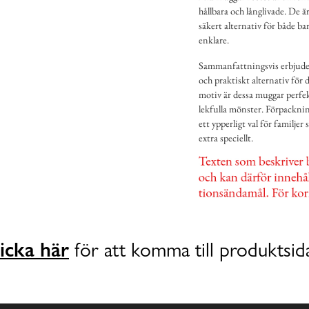
hållbara och långlivade. De är
säkert alternativ för både ba
enklare.
Sammanfattningsvis erbjuder
och praktiskt alternativ för
motiv är dessa muggar perfek
lekfulla mönster. Förpackni
ett ypperligt val för familje
extra speciellt.
icka här
för att komma till produktsid