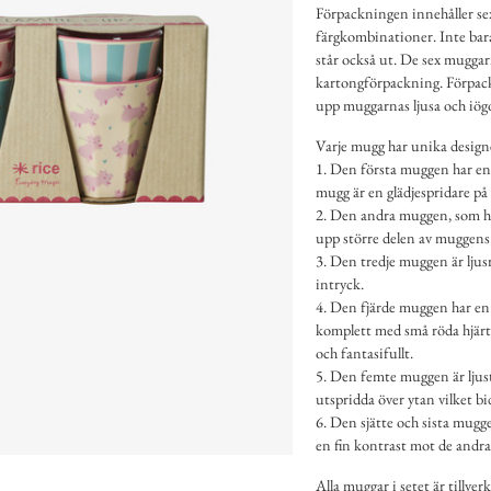
Förpackningen innehåller sex
färgkombinationer. Inte bara
står också ut. De sex muggarna
kartongförpackning. Förpackn
upp muggarnas ljusa och iög
Varje mugg har unika desig
1. Den första muggen har en
mugg är en glädjespridare på
2. Den andra muggen, som har
upp större delen av muggens y
3. Den tredje muggen är ljus
intryck.
4. Den fjärde muggen har en 
komplett med små röda hjärta
och fantasifullt.
5. Den femte muggen är ljust 
utspridda över ytan vilket bi
6. Den sjätte och sista mugg
en fin kontrast mot de andr
Alla muggar i setet är tillve