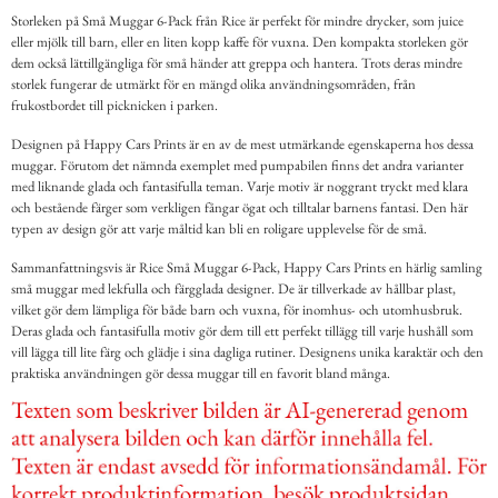
Storleken på Små Muggar 6-Pack från Rice är perfekt för mindre drycker, som juice
eller mjölk till barn, eller en liten kopp kaffe för vuxna. Den kompakta storleken gör
dem också lättillgängliga för små händer att greppa och hantera. Trots deras mindre
storlek fungerar de utmärkt för en mängd olika användningsområden, från
frukostbordet till picknicken i parken.
Designen på Happy Cars Prints är en av de mest utmärkande egenskaperna hos dessa
muggar. Förutom det nämnda exemplet med pumpabilen finns det andra varianter
med liknande glada och fantasifulla teman. Varje motiv är noggrant tryckt med klara
och bestående färger som verkligen fångar ögat och tilltalar barnens fantasi. Den här
typen av design gör att varje måltid kan bli en roligare upplevelse för de små.
Sammanfattningsvis är Rice Små Muggar 6-Pack, Happy Cars Prints en härlig samling
små muggar med lekfulla och färgglada designer. De är tillverkade av hållbar plast,
vilket gör dem lämpliga för både barn och vuxna, för inomhus- och utomhusbruk.
Deras glada och fantasifulla motiv gör dem till ett perfekt tillägg till varje hushåll som
vill lägga till lite färg och glädje i sina dagliga rutiner. Designens unika karaktär och den
praktiska användningen gör dessa muggar till en favorit bland många.