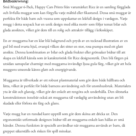
Bildbeskrivning:
Små Muggar 6-Pack, Happy Cars Prints från varumärket Rice är en samling färgglada
och livfulla muggar som kan förgylla varje måltid eller fikastund. Dessa små muggar är
perfekta för både barn och vuxna som uppskattar en lekfull design i vardagen. Varje
mugg i detta sexpack har en unik design med olika motiv som följer temat bilar och
glada ansikten, vilket gör dem till en rolig och attraktiv tillägg i köksskåpet.
En av muggarna har en klar blå bakgrund och pryds av en tecknad illustration av en
gul bil med svarta hjul, ovanpå vilken det sitter en stor, rosa pumpa med ett glatt
ansikte. Denna kombination av bilar och glada frukter eller grönsaker bidrar till att
skapa en lekfull känsla som är karakteristisk för Rice designestetik. Den blå färgen på
utsidan samspelar charmigt med muggarna invändigt ljusa gula färg, vilket gör att hela
muggens utseende känns glatt och energigivande.
Muggarna är tillverkade av ett robust plastmaterial som gör dem både hållbara och
lätta, vilket är perfekt för både barnens användning och för utomhusbruk. Materialets
yta är slät och glansig, vilket gör det enkelt att rengöra och underhålla. Den slitstarka
konstruktionen innebär också att muggarna tål vardaglig användning utan att bli
skadade eller förlora sin färg och glans.
Varje mugg har en rundad kant upptill som gör dem sköna att dricka ur. Den
ergonomiskt utformade designen bidrar till att muggarna enkelt kan hållas av små
händer. Denna funktion är speciellt användbar när muggarna används av barn, då
greppet säkerställs och risken för spill minskar.