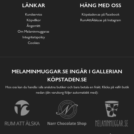
LÄNKAR
HÄNG MED OSS
Kundservice
Köpstaden.se på Facebook
Köpvillkor
RumAttÄlska.se på Instagram
Ångerrätt
Om Melaminmuggar.se
Integritetspolicy
Cookies
MELAMINMUGGAR.SE INGÅR I GALLERIAN
KÖPSTADEN.SE
Hos oss kan du handla i alla anslutna butiker och bara betala en frakt. Klicka på valfri butik
nedan (din varukorg följer automatiskt med):