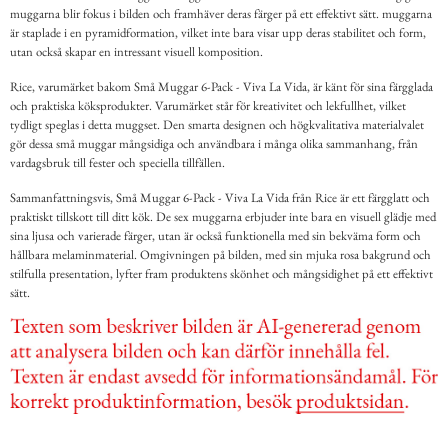
muggarna blir fokus i bilden och framhäver deras färger på ett effektivt sätt. muggarna
är staplade i en pyramidformation, vilket inte bara visar upp deras stabilitet och form,
utan också skapar en intressant visuell komposition.
Rice, varumärket bakom Små Muggar 6-Pack - Viva La Vida, är känt för sina färgglada
och praktiska köksprodukter. Varumärket står för kreativitet och lekfullhet, vilket
tydligt speglas i detta muggset. Den smarta designen och högkvalitativa materialvalet
gör dessa små muggar mångsidiga och användbara i många olika sammanhang, från
vardagsbruk till fester och speciella tillfällen.
Sammanfattningsvis, Små Muggar 6-Pack - Viva La Vida från Rice är ett färgglatt och
praktiskt tillskott till ditt kök. De sex muggarna erbjuder inte bara en visuell glädje med
sina ljusa och varierade färger, utan är också funktionella med sin bekväma form och
hållbara melaminmaterial. Omgivningen på bilden, med sin mjuka rosa bakgrund och
stilfulla presentation, lyfter fram produktens skönhet och mångsidighet på ett effektivt
sätt.