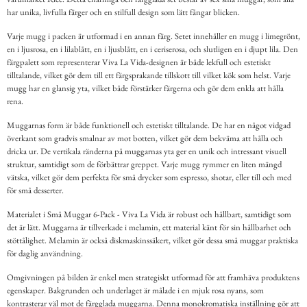
har unika, livfulla färger och en stilfull design som lätt fångar blicken.
Varje mugg i packen är utformad i en annan färg. Setet innehåller en mugg i limegrönt,
en i ljusrosa, en i lilablått, en i ljusblått, en i ceriserosa, och slutligen en i djupt lila. Den
färgpalett som representerar Viva La Vida-designen är både lekfull och estetiskt
tilltalande, vilket gör dem till ett färgsprakande tillskott till vilket kök som helst. Varje
mugg har en glansig yta, vilket både förstärker färgerna och gör dem enkla att hålla
rena.
Muggarnas form är både funktionell och estetiskt tilltalande. De har en något vidgad
överkant som gradvis smalnar av mot botten, vilket gör dem bekväma att hålla och
dricka ur. De vertikala ränderna på muggarnas yta ger en unik och intressant visuell
struktur, samtidigt som de förbättrar greppet. Varje mugg rymmer en liten mängd
vätska, vilket gör dem perfekta för små drycker som espresso, shotar, eller till och med
för små desserter.
Materialet i Små Muggar 6-Pack - Viva La Vida är robust och hållbart, samtidigt som
det är lätt. Muggarna är tillverkade i melamin, ett material känt för sin hållbarhet och
stöttålighet. Melamin är också diskmaskinssäkert, vilket gör dessa små muggar praktiska
för daglig användning.
Omgivningen på bilden är enkel men strategiskt utformad för att framhäva produktens
egenskaper. Bakgrunden och underlaget är målade i en mjuk rosa nyans, som
kontrasterar väl mot de färgglada muggarna. Denna monokromatiska inställning gör att