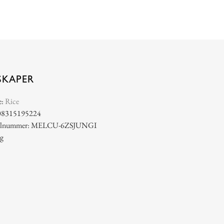
SKAPER
e:
Rice
08315195224
ikelnummer: MELCU-6ZSJUNGI
 g