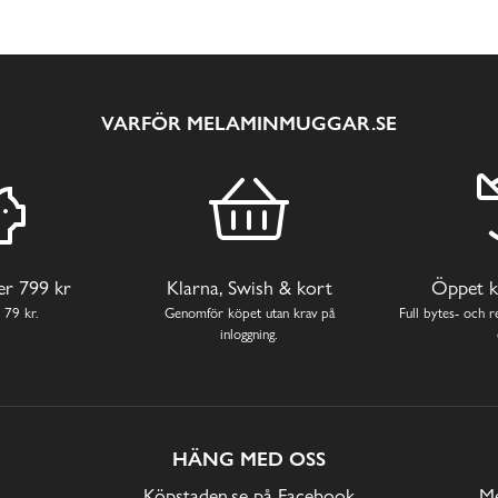
VARFÖR MELAMINMUGGAR.SE
ver 799 kr
Klarna, Swish & kort
Öppet k
 79 kr.
Genomför köpet utan krav på
Full bytes- och re
inloggning.
HÄNG MED OSS
Köpstaden.se på Facebook
Me