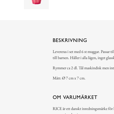
BESKRIVNING
Levereras i set med 6 st muggar. Passar t
till barnen. Håller i alla lägen, inget gla
Rymmer ca 2 dl. Tål maskindisk men int
Mått: Ø 7 cm x 7 cm.
OM VARUMÄRKET
RICE är ett danskt inredningsmärke för h