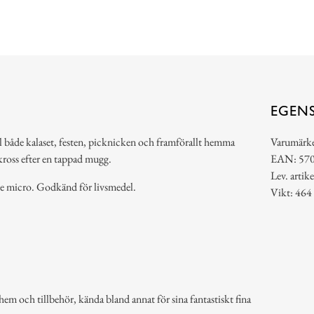
EGEN
ill både kalaset, festen, picknicken och framförallt hemma
Varumärk
sskross efter en tappad mugg.
EAN: 57
Lev. art
e micro. Godkänd för livsmedel.
Vikt: 464
em och tillbehör, kända bland annat för sina fantastiskt fina