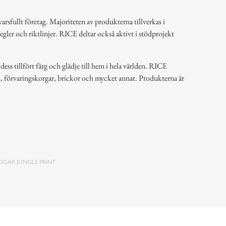
arsfullt företag. Majoriteten av produkterna tillverkas i
regler och riktlinjer. RICE deltar också aktivt i stödprojekt
ss tillfört färg och glädje till hem i hela världen. RICE
k, förvaringskorgar, brickor och mycket annat. Produkterna är
GGAR JUNGLE PRINT