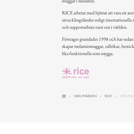
muggar i melamin.
RICE arbetar med hjärtat att vara ett ansv
utvecklingsländer enligt internationella 
och supportarbete runt om i världen.
Företaget grundades 1998 och har sedan de
skapar melaminmuggar, tallrikar, bestic
lika funktionella som snygga.
VARUMÄRKEN
RICE
SMÅ MU