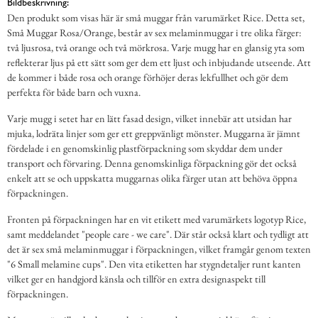
Bildbeskrivning:
Den produkt som visas här är små muggar från varumärket Rice. Detta set,
Små Muggar Rosa/Orange, består av sex melaminmuggar i tre olika färger:
två ljusrosa, två orange och två mörkrosa. Varje mugg har en glansig yta som
reflekterar ljus på ett sätt som ger dem ett ljust och inbjudande utseende. Att
de kommer i både rosa och orange förhöjer deras lekfullhet och gör dem
perfekta för både barn och vuxna.
Varje mugg i setet har en lätt fasad design, vilket innebär att utsidan har
mjuka, lodräta linjer som ger ett greppvänligt mönster. Muggarna är jämnt
fördelade i en genomskinlig plastförpackning som skyddar dem under
transport och förvaring. Denna genomskinliga förpackning gör det också
enkelt att se och uppskatta muggarnas olika färger utan att behöva öppna
förpackningen.
Fronten på förpackningen har en vit etikett med varumärkets logotyp Rice,
samt meddelandet "people care - we care". Där står också klart och tydligt att
det är sex små melaminmuggar i förpackningen, vilket framgår genom texten
"6 Small melamine cups". Den vita etiketten har stygndetaljer runt kanten
vilket ger en handgjord känsla och tillför en extra designaspekt till
förpackningen.