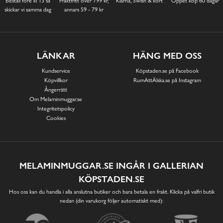
Beställ före kl 13 så
Fraktfritt över 799 kr,
Klarna, Swish & kort
Öppet köp 60 dagar
skickar vi samma dag
annars 59 - 79 kr
LÄNKAR
HÄNG MED OSS
Kundservice
Köpstaden.se på Facebook
Köpvillkor
RumAttÄlska.se på Instagram
Ångerrätt
Om Melaminmuggar.se
Integritetspolicy
Cookies
MELAMINMUGGAR.SE INGÅR I GALLERIAN
KÖPSTADEN.SE
Hos oss kan du handla i alla anslutna butiker och bara betala en frakt. Klicka på valfri butik
nedan (din varukorg följer automatiskt med):