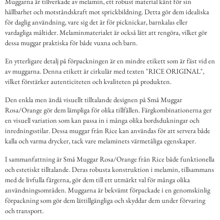
Muggarna är tillverkade av melamin, ett robust material känt för sin
hållbarhet och motståndskraft mot sprickbildning. Detta gör dem idealiska
för daglig användning, vare sig det är för picknickar, barnkalas eller
vardagliga måltider. Melaminmaterialet är också lätt att rengöra, vilket gör
dessa muggar praktiska för både vuxna och barn.
En ytterligare detalj på förpackningen är en mindre etikett som är fäst vid en
av muggarna. Denna etikett är cirkulär med texten "RICE ORIGINAL",
vilket förstärker autenticiteten och kvaliteten på produkten.
Den enkla men ändå visuellt tilltalande designen på Små Muggar
Rosa/Orange gör dem lämpliga för olika tillfällen. Färgkombinationerna ger
en visuell variation som kan passa in i många olika bordsdukningar och
inredningsstilar. Dessa muggar från Rice kan användas för att servera både
kalla och varma drycker, tack vare melaminets värmetåliga egenskaper.
I sammanfattning är Små Muggar Rosa/Orange från Rice både funktionella
och estetiskt tilltalande. Deras robusta konstruktion i melamin, tillsammans
med de livfulla färgerna, gör dem till ett utmärkt val för många olika
användningsområden. Muggarna är bekvämt förpackade i en genomskinlig
förpackning som gör dem lättillgängliga och skyddar dem under förvaring
och transport.