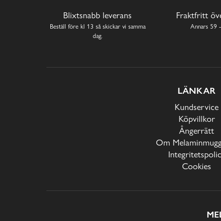
Blixtsnabb leverans
Fraktfritt ö
Beställ före kl 13 så skickar vi samma
Annars 59 -
dag.
LÄNKAR
Kundservice
Köpvillkor
Ångerrätt
Om Melaminmugga
Integritetspoli
Cookies
ME