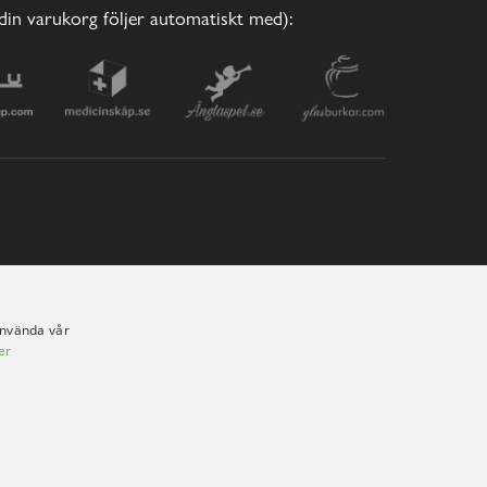
(din varukorg följer automatiskt med):
använda vår
er