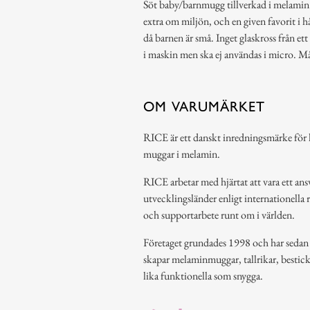
Söt baby/barnmugg tillverkad i melamin 
extra om miljön, och en given favorit i 
då barnen är små. Inget glaskross från et
i maskin men ska ej användas i micro. M
OM VARUMÄRKET
RICE är ett danskt inredningsmärke för h
muggar i melamin.
RICE arbetar med hjärtat att vara ett ansv
utvecklingsländer enligt internationella 
och supportarbete runt om i världen.
Företaget grundades 1998 och har sedan de
skapar melaminmuggar, tallrikar, bestic
lika funktionella som snygga.