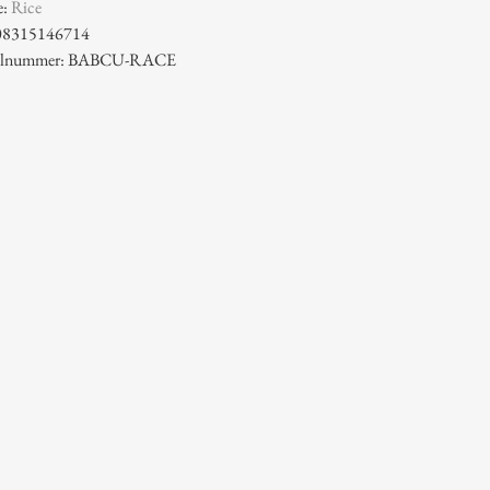
e:
Rice
08315146714
ikelnummer: BABCU-RACE