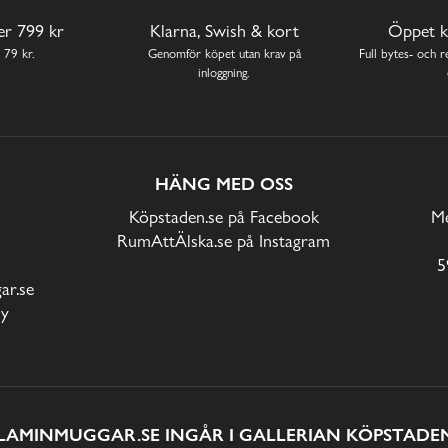
ver 799 kr
Klarna, Swish & kort
Öppet k
 79 kr.
Genomför köpet utan krav på
Full bytes- och re
inloggning.
HÄNG MED OSS
Köpstaden.se på Facebook
Me
RumAttÄlska.se på Instagram
5
r.se
cy
LAMINMUGGAR.SE INGÅR I GALLERIAN KÖPSTADEN