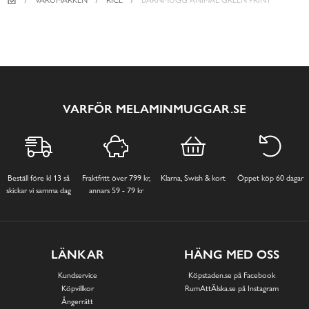
VARUMÄRKEN
RICE
BARNMUGG ANIMAL GREEN PRINT
VARFÖR MELAMINMUGGAR.SE
Beställ före kl 13 så
Fraktfritt över 799 kr,
Klarna, Swish & kort
Öppet köp 60 dagar
skickar vi samma dag
annars 59 - 79 kr
LÄNKAR
HÄNG MED OSS
Kundservice
Köpstaden.se på Facebook
Köpvillkor
RumAttÄlska.se på Instagram
Ångerrätt