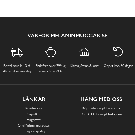
VARFÖR MELAMINMUGGAR.SE
Beställ före kl 13 så
Fraktfritt över 799 kr,
Klarna, Swish & kort
Öppet köp 60 dagar
skickar vi samma dag
annars 59 - 79 kr
LÄNKAR
HÄNG MED OSS
Kundservice
Köpstaden.se på Facebook
Köpvillkor
RumAttÄlska.se på Instagram
Ångerrätt
Om Melaminmuggar.se
Integritetspolicy