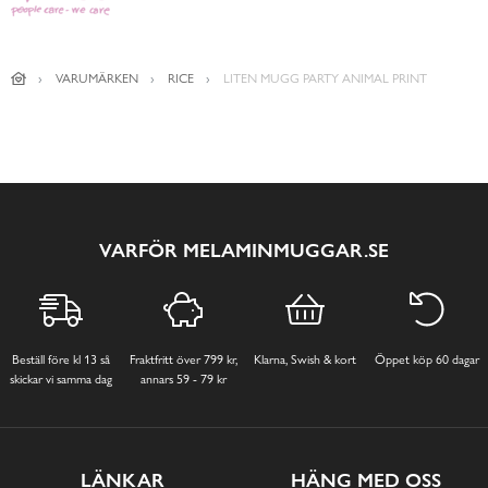
VARUMÄRKEN
RICE
LITEN MUGG PARTY ANIMAL PRINT
VARFÖR MELAMINMUGGAR.SE
Beställ före kl 13 så
Fraktfritt över 799 kr,
Klarna, Swish & kort
Öppet köp 60 dagar
skickar vi samma dag
annars 59 - 79 kr
LÄNKAR
HÄNG MED OSS