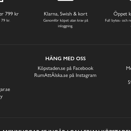
ver 799 kr
Klarna, Swish & kort
Öppet k
 79 kr.
Genomför köpet utan krav på
Full bytes- och re
inloggning.
HÄNG MED OSS
Köpstaden.se på Facebook
Me
RumAttÄlska.se på Instagram
5
r.se
cy