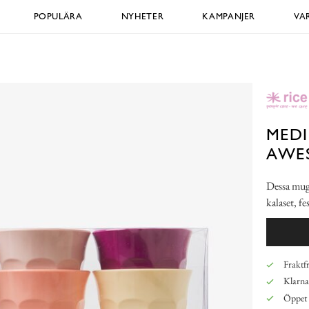
POPULÄRA
NYHETER
KAMPANJER
VA
MEDI
AWE
Dessa mugga
kalaset, f
Fraktfr
Klarna,
Öppet 