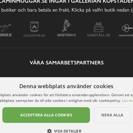
LAMINMUGGAR.SE INGÅR I GALLERIAN KÖPSTADEN
 butiker och bara betala en frakt. Klicka på valfri butik nedan 
VÅRA SAMARBETSPARTNERS
Denna webbplats använder cookies
plats använder cookies för att förbättra användarupplevelsen. Genom att 
ebbplats samtycker du till alla cookies i enlighet med vår cookiepolicy.
Läs m
ACCEPTERA ALLA COOKIES
NEKA ALLA
VISA DETALJER