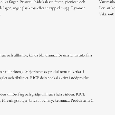
 olika färger. Passar till både kalaset, festen, picnicen och
Varumärk
alla lägen, inget glasskross efter en tappad mugg. Rymmer
Lev. art
.
Vikt: 640
em och tillbehör, kända bland annat för sina fantastiskt fina
arsfullt företag. Majoriteten av produkterna tillverkas i
regler och riktlinjer. RICE deltar också aktivt i stödprojekt
ss tillfört färg och glädje till hem i hela världen. RICE
k, förvaringskorgar, brickor och mycket annat. Produkterna är