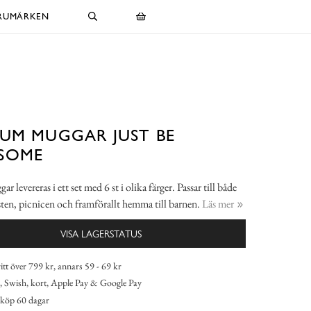
RUMÄRKEN
UM MUGGAR JUST BE
SOME
r levereras i ett set med 6 st i olika färger. Passar till både
esten, picnicen och framförallt hemma till barnen.
Läs mer
VISA LAGERSTATUS
itt över 799 kr, annars 59 - 69 kr
 Swish, kort, Apple Pay & Google Pay
köp 60 dagar