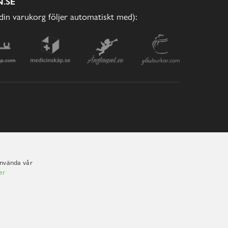
.SE
(din varukorg följer automatiskt med):
använda vår
er