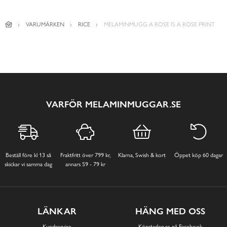
VARUMÄRKEN
RICE
MELAMINMUGG A ROSE IS A ROSE PRINT
VARFÖR MELAMINMUGGAR.SE
Beställ före kl 13 så
Fraktfritt över 799 kr,
Klarna, Swish & kort
Öppet köp 60 dagar
skickar vi samma dag
annars 59 - 79 kr
LÄNKAR
HÄNG MED OSS
Kundservice
Köpstaden.se på Facebook