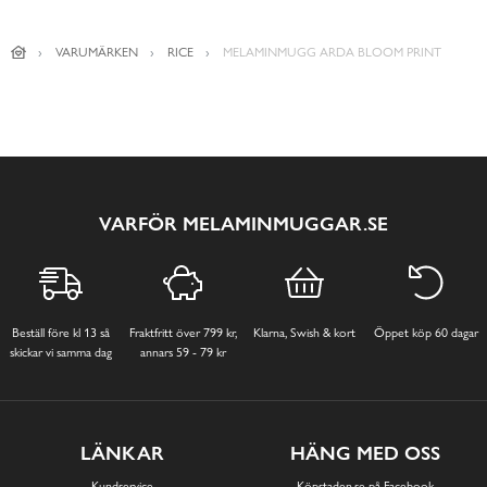
VARUMÄRKEN
RICE
MELAMINMUGG ARDA BLOOM PRINT
VARFÖR MELAMINMUGGAR.SE
Beställ före kl 13 så
Fraktfritt över 799 kr,
Klarna, Swish & kort
Öppet köp 60 dagar
skickar vi samma dag
annars 59 - 79 kr
LÄNKAR
HÄNG MED OSS
Kundservice
Köpstaden.se på Facebook