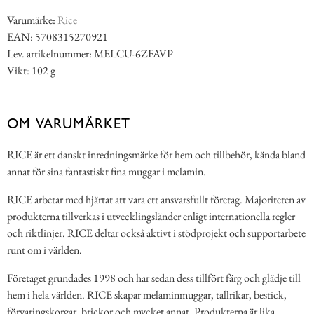
Varumärke:
Rice
EAN: 5708315270921
Lev. artikelnummer: MELCU-6ZFAVP
Vikt: 102 g
OM VARUMÄRKET
RICE är ett danskt inredningsmärke för hem och tillbehör, kända bland
annat för sina fantastiskt fina muggar i melamin.
RICE arbetar med hjärtat att vara ett ansvarsfullt företag. Majoriteten av
produkterna tillverkas i utvecklingsländer enligt internationella regler
och riktlinjer. RICE deltar också aktivt i stödprojekt och supportarbete
runt om i världen.
Företaget grundades 1998 och har sedan dess tillfört färg och glädje till
hem i hela världen. RICE skapar melaminmuggar, tallrikar, bestick,
förvaringskorgar, brickor och mycket annat. Produkterna är lika