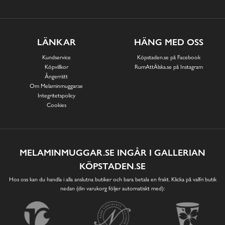
LÄNKAR
HÄNG MED OSS
Kundservice
Köpstaden.se på Facebook
Köpvillkor
RumAttÄlska.se på Instagram
Ångerrätt
Om Melaminmuggar.se
Integritetspolicy
Cookies
MELAMINMUGGAR.SE INGÅR I GALLERIAN
KÖPSTADEN.SE
Hos oss kan du handla i alla anslutna butiker och bara betala en frakt. Klicka på valfri butik
nedan (din varukorg följer automatiskt med):