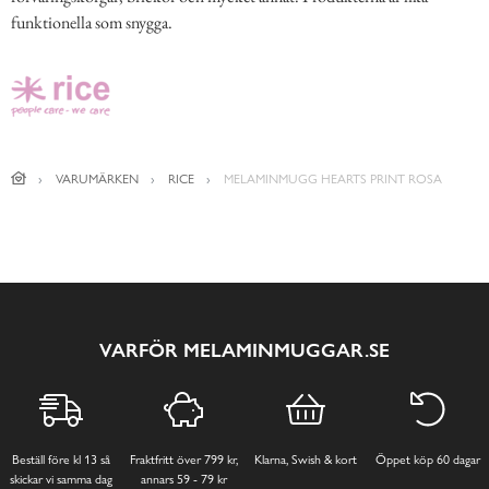
funktionella som snygga.
VARUMÄRKEN
RICE
MELAMINMUGG HEARTS PRINT ROSA
VARFÖR MELAMINMUGGAR.SE
Beställ före kl 13 så
Fraktfritt över 799 kr,
Klarna, Swish & kort
Öppet köp 60 dagar
skickar vi samma dag
annars 59 - 79 kr