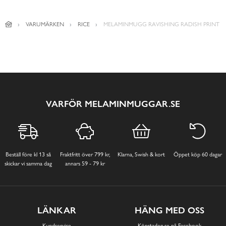
VARUMÄRKEN
RICE
MELAMINMUGG RAVISHING RADISH PRINT
VARFÖR MELAMINMUGGAR.SE
Beställ före kl 13 så
Fraktfritt över 799 kr,
Klarna, Swish & kort
Öppet köp 60 dagar
skickar vi samma dag
annars 59 - 79 kr
LÄNKAR
HÄNG MED OSS
Kundservice
Köpstaden.se på Facebook