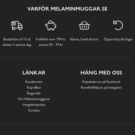
VARFÖR MELAMINMUGGAR.SE
Beställ före kl 13 så
Fraktfritt över 799 kr,
Klarna, Swish & kort
Öppet köp 60 dagar
skickar vi samma dag
annars 59 - 79 kr
LÄNKAR
HÄNG MED OSS
Kundservice
Köpstaden.se på Facebook
Köpvillkor
RumAttÄlska.se på Instagram
Ångerrätt
Om Melaminmuggar.se
Integritetspolicy
Cookies