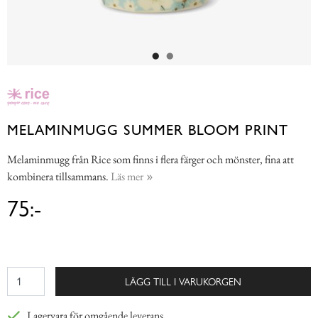
MELAMINMUGG SUMMER BLOOM PRINT
Melaminmugg från Rice som finns i flera färger och mönster, fina att
kombinera tillsammans.
Läs mer
75:-
LÄGG TILL I VARUKORGEN
Lagervara för omgående leverans