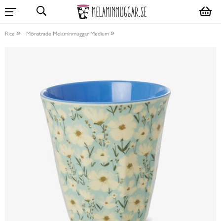
Rice
Mönstrade Melaminmuggar Medium