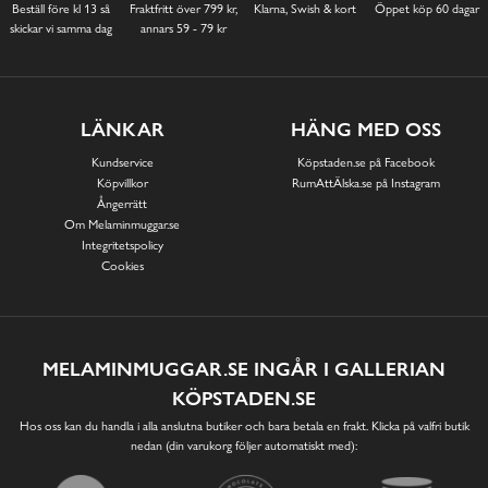
Beställ före kl 13 så
Fraktfritt över 799 kr,
Klarna, Swish & kort
Öppet köp 60 dagar
skickar vi samma dag
annars 59 - 79 kr
LÄNKAR
HÄNG MED OSS
Kundservice
Köpstaden.se på Facebook
Köpvillkor
RumAttÄlska.se på Instagram
Ångerrätt
Om Melaminmuggar.se
Integritetspolicy
Cookies
MELAMINMUGGAR.SE INGÅR I GALLERIAN
KÖPSTADEN.SE
Hos oss kan du handla i alla anslutna butiker och bara betala en frakt. Klicka på valfri butik
nedan (din varukorg följer automatiskt med):