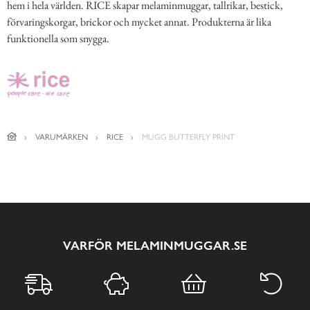
hem i hela världen. RICE skapar melaminmuggar, tallrikar, bestick,
förvaringskorgar, brickor och mycket annat. Produkterna är lika
funktionella som snygga.
VARUMÄRKEN
RICE
MUGG BUTTERFLY PRINT
VARFÖR MELAMINMUGGAR.SE