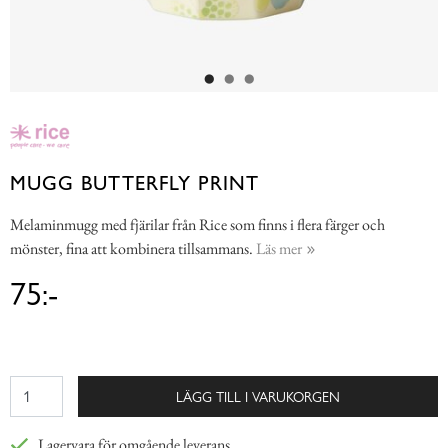
MUGG BUTTERFLY PRINT
Melaminmugg med fjärilar från Rice som finns i flera färger och
mönster, fina att kombinera tillsammans.
Läs mer
75:-
LÄGG TILL I VARUKORGEN
Lagervara för omgående leverans