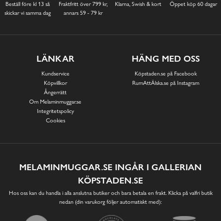
Beställ före kl 13 så
Fraktfritt över 799 kr,
Klarna, Swish & kort
Öppet köp 60 dagar
skickar vi samma dag
annars 59 - 79 kr
LÄNKAR
HÄNG MED OSS
Kundservice
Köpstaden.se på Facebook
Köpvillkor
RumAttÄlska.se på Instagram
Ångerrätt
Om Melaminmuggar.se
Integritetspolicy
Cookies
MELAMINMUGGAR.SE INGÅR I GALLERIAN
KÖPSTADEN.SE
Hos oss kan du handla i alla anslutna butiker och bara betala en frakt. Klicka på valfri butik
nedan (din varukorg följer automatiskt med):