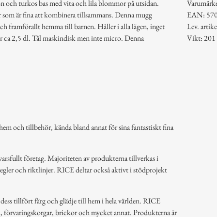
ön och turkos bas med vita och lila blommor på utsidan.
Varumärk
er som är fina att kombinera tillsammans. Denna mugg
EAN: 57
och framförallt hemma till barnen. Håller i alla lägen, inget
Lev. art
 ca 2,5 dl. Tål maskindisk men inte micro. Denna
Vikt: 201
em och tillbehör, kända bland annat för sina fantastiskt fina
arsfullt företag. Majoriteten av produkterna tillverkas i
regler och riktlinjer. RICE deltar också aktivt i stödprojekt
ss tillfört färg och glädje till hem i hela världen. RICE
k, förvaringskorgar, brickor och mycket annat. Produkterna är