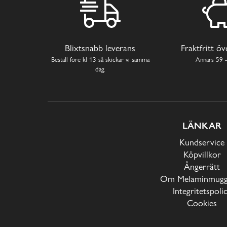
Blixtsnabb leverans
Fraktfritt ö
Beställ före kl 13 så skickar vi samma
Annars 59 -
dag.
LÄNKAR
Kundservice
Köpvillkor
Ångerrätt
Om Melaminmugga
Integritetspoli
Cookies