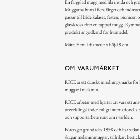
En färgglad mugg med lila insida och gr
Muggarna finns i flera färger och mönst
passar till både kalaset, festen, picnicen 
glasskross efter en tappad mugg. Rymmer
produkt är godkänd för livsmedel.
Mått: 9 cm i diameter x höjd 9 cm.
OM VARUMÄRKET
RICE är ett danskt inredningsmärke för h
muggar i melamin.
RICE arbetar med hjärtat att vara ett ansv
utvecklingsländer enligt internationella 
och supportarbete runt om i världen.
Företaget grundades 1998 och har sedan de
skapar melaminmuggar, tallrikar, bestic