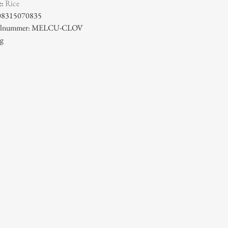
e:
Rice
08315070835
ikelnummer: MELCU-CLOV
 g