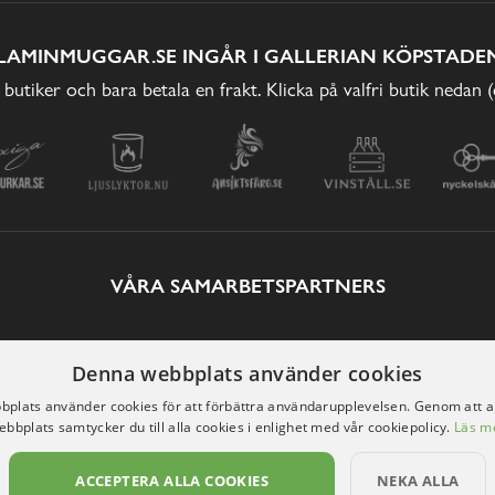
LAMINMUGGAR.SE INGÅR I GALLERIAN KÖPSTADEN
 butiker och bara betala en frakt. Klicka på valfri butik nedan 
VÅRA SAMARBETSPARTNERS
Denna webbplats använder cookies
plats använder cookies för att förbättra användarupplevelsen. Genom att 
ebbplats samtycker du till alla cookies i enlighet med vår cookiepolicy.
Läs m
ACCEPTERA ALLA COOKIES
NEKA ALLA