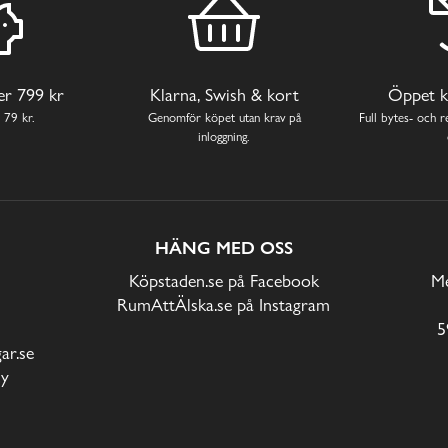
ver 799 kr
Klarna, Swish & kort
Öppet k
 79 kr.
Genomför köpet utan krav på
Full bytes- och re
inloggning.
HÄNG MED OSS
Köpstaden.se på Facebook
Me
RumAttÄlska.se på Instagram
5
r.se
cy