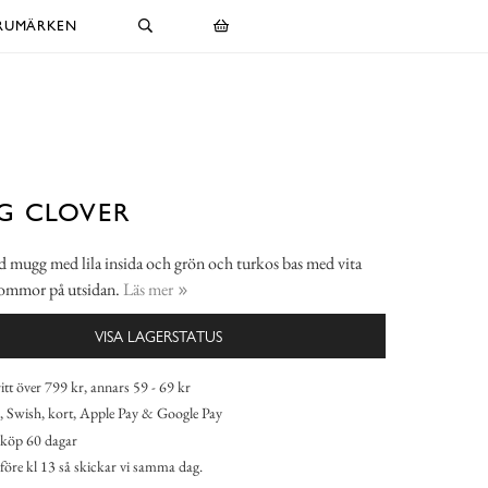
RUMÄRKEN
G CLOVER
d mugg med lila insida och grön och turkos bas med vita
blommor på utsidan.
Läs mer
VISA LAGERSTATUS
itt över 799 kr, annars 59 - 69 kr
 Swish, kort, Apple Pay & Google Pay
köp 60 dagar
 före kl 13 så skickar vi samma dag.