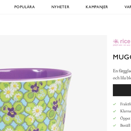
POPULÄRA
NYHETER
KAMPANJER
VA
MUG
En färggla
och lila 
Fraktfr
Klarna,
Öppet 
Beställ