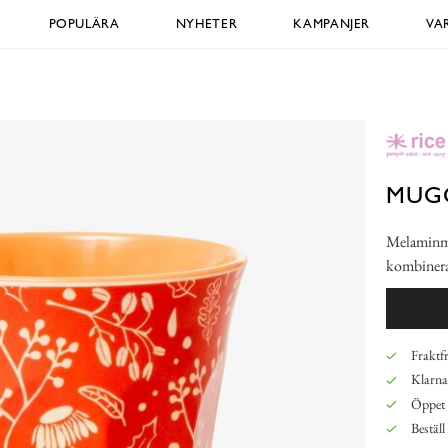
POPULÄRA
NYHETER
KAMPANJER
VA
MUGG
Melaminmug
kombinera
Fraktfr
Klarna,
Öppet 
Beställ