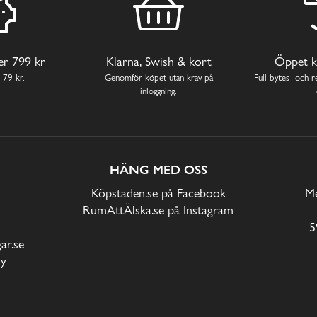
ver 799 kr
Klarna, Swish & kort
Öppet k
 79 kr.
Genomför köpet utan krav på
Full bytes- och re
inloggning.
HÄNG MED OSS
Köpstaden.se på Facebook
Me
RumAttÄlska.se på Instagram
5
r.se
cy