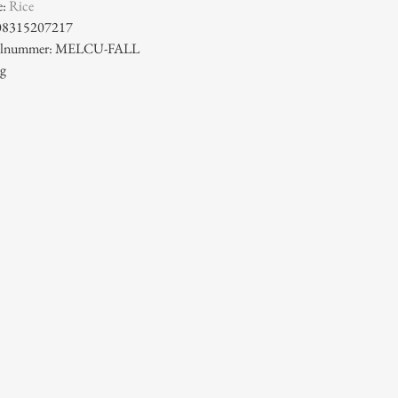
e:
Rice
08315207217
ikelnummer: MELCU-FALL
 g