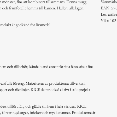
ch mönster, fina att kombinera tillsammans. Denna mugg
Varumärk
en och framförallt hemma till barnen. Håller i alla lägen,
EAN: 57
Lev. art
Vikt: 102
rodukt är godkänd för livsmedel.
em och tillbehör, kända bland annat för sina fantastiskt fina
arsfullt företag. Majoriteten av produkterna tillverkas i
regler och riktlinjer. RICE deltar också aktivt i stödprojekt
ss tillfört färg och glädje till hem i hela världen. RICE
k, förvaringskorgar, brickor och mycket annat. Produkterna är