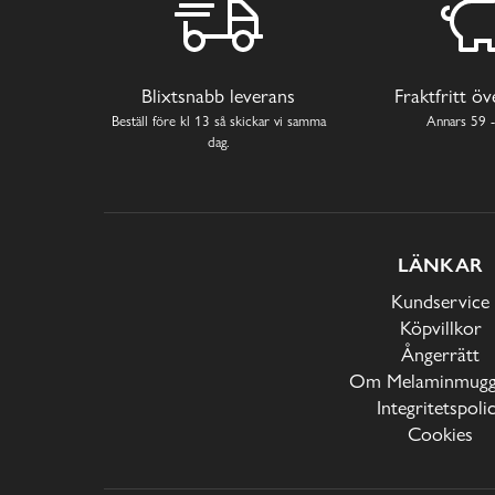
Blixtsnabb leverans
Fraktfritt ö
Beställ före kl 13 så skickar vi samma
Annars 59 -
dag.
LÄNKAR
Kundservice
Köpvillkor
Ångerrätt
Om Melaminmugga
Integritetspoli
Cookies