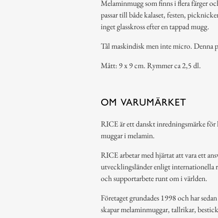
Melaminmugg som finns i flera färger o
passar till både kalaset, festen, picknick
inget glasskross efter en tappad mugg.
Tål maskindisk men inte micro. Denna p
Mått: 9 x 9 cm. Rymmer ca 2,5 dl.
OM VARUMÄRKET
RICE är ett danskt inredningsmärke för h
muggar i melamin.
RICE arbetar med hjärtat att vara ett ansv
utvecklingsländer enligt internationella 
och supportarbete runt om i världen.
Företaget grundades 1998 och har sedan de
skapar melaminmuggar, tallrikar, bestic