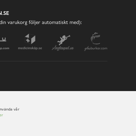
.SE
(din varukorg följer automatiskt med):
använda vår
er