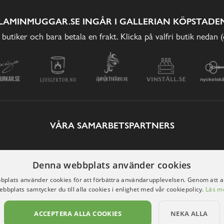
LAMINMUGGAR.SE INGÅR I GALLERIAN KÖPSTADEN
 butiker och bara betala en frakt. Klicka på valfri butik nedan 
VÅRA SAMARBETSPARTNERS
Denna webbplats använder cookies
plats använder cookies för att förbättra användarupplevelsen. Genom att 
ebbplats samtycker du till alla cookies i enlighet med vår cookiepolicy.
Läs m
ACCEPTERA ALLA COOKIES
NEKA ALLA