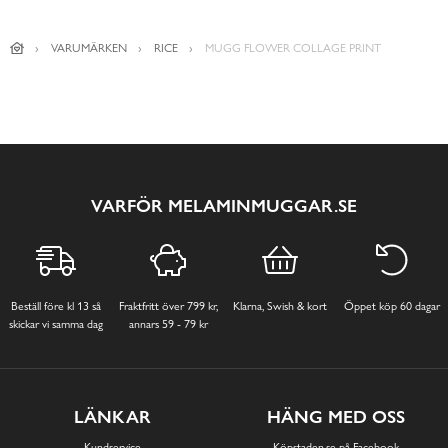
VARUMÄRKEN
RICE
MUGG FLOWER COLLAGE PRINT
VARFÖR MELAMINMUGGAR.SE
Beställ före kl 13 så
Fraktfritt över 799 kr,
Klarna, Swish & kort
Öppet köp 60 dagar
skickar vi samma dag
annars 59 - 79 kr
LÄNKAR
HÄNG MED OSS
Kundservice
Köpstaden.se på Facebook