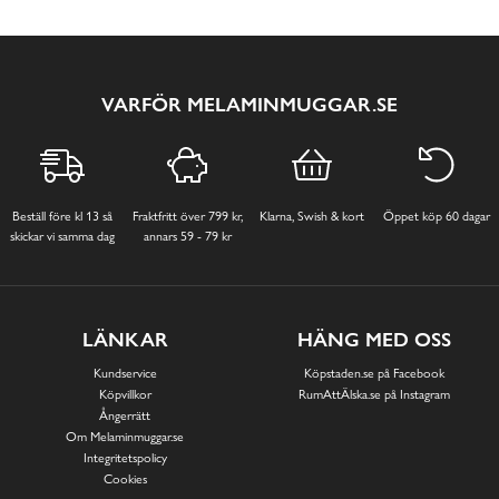
VARFÖR MELAMINMUGGAR.SE
Beställ före kl 13 så
Fraktfritt över 799 kr,
Klarna, Swish & kort
Öppet köp 60 dagar
skickar vi samma dag
annars 59 - 79 kr
LÄNKAR
HÄNG MED OSS
Kundservice
Köpstaden.se på Facebook
Köpvillkor
RumAttÄlska.se på Instagram
Ångerrätt
Om Melaminmuggar.se
Integritetspolicy
Cookies