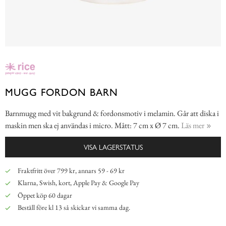
MUGG FORDON BARN
Barnmugg med vit bakgrund & fordonsmotiv i melamin. Går att diska i
maskin men ska ej användas i micro. Mått: 7 cm x Ø 7 cm.
Läs mer
VISA LAGERSTATUS
Fraktfritt över 799 kr, annars 59 - 69 kr
Klarna, Swish, kort, Apple Pay & Google Pay
Öppet köp 60 dagar
Beställ före kl 13 så skickar vi samma dag.