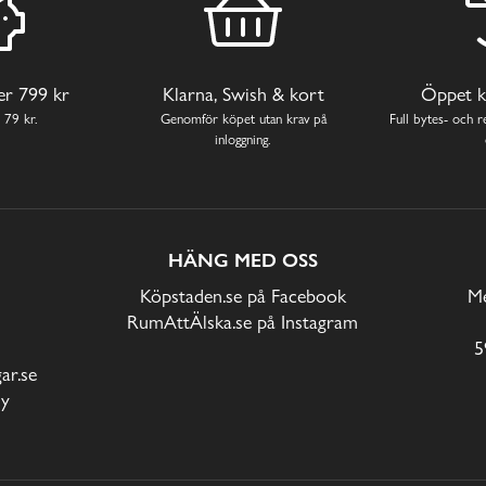
ver 799 kr
Klarna, Swish & kort
Öppet k
 79 kr.
Genomför köpet utan krav på
Full bytes- och re
inloggning.
HÄNG MED OSS
Köpstaden.se på Facebook
Me
RumAttÄlska.se på Instagram
5
r.se
cy