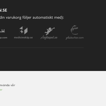
.SE
(din varukorg följer automatiskt med):
använda vår
er