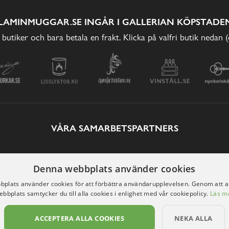
LAMINMUGGAR.SE INGÅR I GALLERIAN KÖPSTADEN
 butiker och bara betala en frakt. Klicka på valfri butik nedan 
VÅRA SAMARBETSPARTNERS
Denna webbplats använder cookies
plats använder cookies för att förbättra användarupplevelsen. Genom att 
ebbplats samtycker du till alla cookies i enlighet med vår cookiepolicy.
Läs m
ACCEPTERA ALLA COOKIES
NEKA ALLA