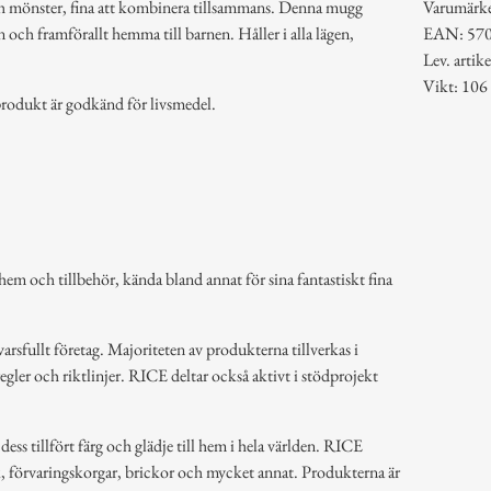
ch mönster, fina att kombinera tillsammans. Denna mugg
Varumärk
en och framförallt hemma till barnen. Håller i alla lägen,
EAN: 57
Lev. art
Vikt: 106
rodukt är godkänd för livsmedel.
em och tillbehör, kända bland annat för sina fantastiskt fina
arsfullt företag. Majoriteten av produkterna tillverkas i
regler och riktlinjer. RICE deltar också aktivt i stödprojekt
ss tillfört färg och glädje till hem i hela världen. RICE
k, förvaringskorgar, brickor och mycket annat. Produkterna är