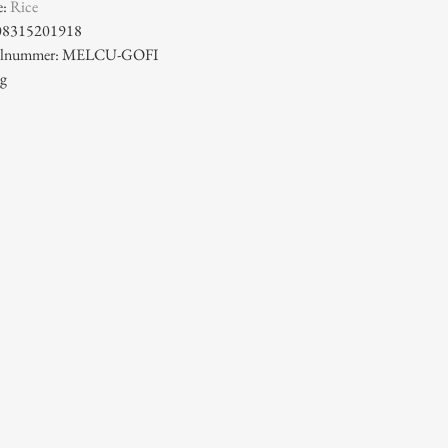
e:
Rice
08315201918
ikelnummer: MELCU-GOFI
 g