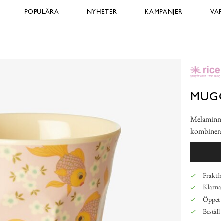
POPULÄRA
NYHETER
KAMPANJER
VA
MUGG
Melaminmug
kombinera
Fraktfr
Klarna,
Öppet 
Beställ