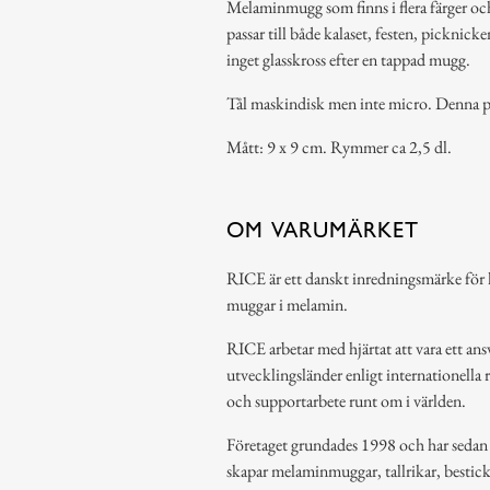
Melaminmugg som finns i flera färger o
passar till både kalaset, festen, picknick
inget glasskross efter en tappad mugg.
Tål maskindisk men inte micro. Denna p
Mått: 9 x 9 cm. Rymmer ca 2,5 dl.
OM VARUMÄRKET
RICE är ett danskt inredningsmärke för h
muggar i melamin.
RICE arbetar med hjärtat att vara ett ansv
utvecklingsländer enligt internationella 
och supportarbete runt om i världen.
Företaget grundades 1998 och har sedan de
skapar melaminmuggar, tallrikar, bestic