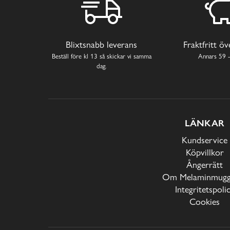
Blixtsnabb leverans
Fraktfritt ö
Beställ före kl 13 så skickar vi samma
Annars 59 -
dag.
LÄNKAR
Kundservice
Köpvillkor
Ångerrätt
Om Melaminmugga
Integritetspoli
Cookies