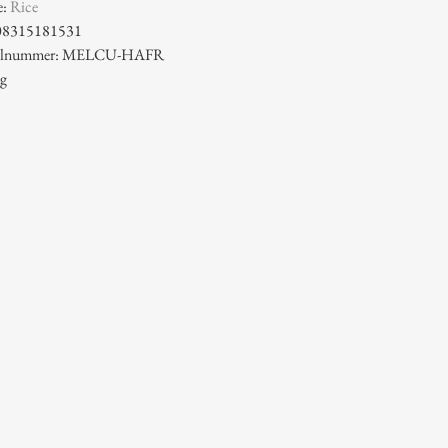
e:
Rice
08315181531
ikelnummer: MELCU-HAFR
 g