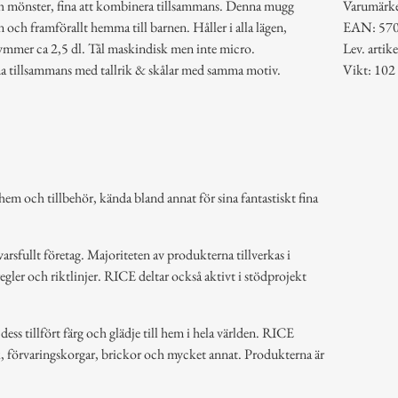
ch mönster, fina att kombinera tillsammans. Denna mugg
Varumärk
en och framförallt hemma till barnen. Håller i alla lägen,
EAN: 57
Rymmer ca 2,5 dl. Tål maskindisk men inte micro.
Lev. art
 tillsammans med tallrik & skålar med samma motiv.
Vikt: 102
em och tillbehör, kända bland annat för sina fantastiskt fina
arsfullt företag. Majoriteten av produkterna tillverkas i
regler och riktlinjer. RICE deltar också aktivt i stödprojekt
ss tillfört färg och glädje till hem i hela världen. RICE
k, förvaringskorgar, brickor och mycket annat. Produkterna är