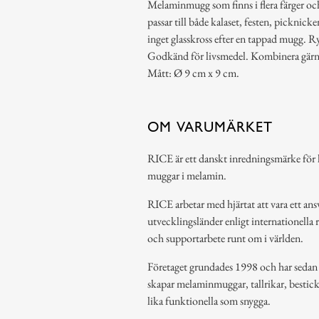
Melaminmugg som finns i flera färger o
passar till både kalaset, festen, picknick
inget glasskross efter en tappad mugg. 
Godkänd för livsmedel. Kombinera gärna
Mått: Ø 9 cm x 9 cm.
OM VARUMÄRKET
RICE är ett danskt inredningsmärke för h
muggar i melamin.
RICE arbetar med hjärtat att vara ett ansv
utvecklingsländer enligt internationella 
och supportarbete runt om i världen.
Företaget grundades 1998 och har sedan de
skapar melaminmuggar, tallrikar, bestic
lika funktionella som snygga.