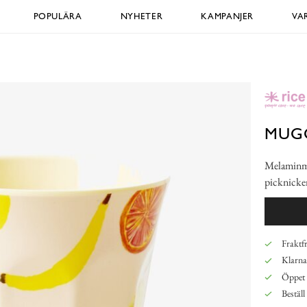
POPULÄRA
NYHETER
KAMPANJER
VA
MUGG
Melaminmug
picknicke
Fraktfr
Klarna,
Öppet 
Beställ