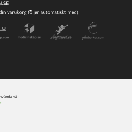
.SE
(din varukorg följer automatiskt med):
använda vår
er