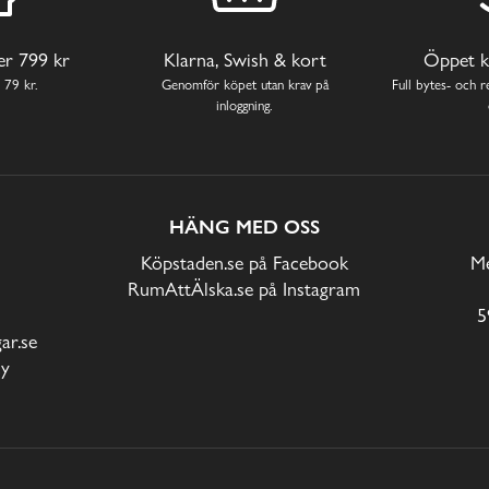
ver 799 kr
Klarna, Swish & kort
Öppet k
 79 kr.
Genomför köpet utan krav på
Full bytes- och re
inloggning.
HÄNG MED OSS
Köpstaden.se på Facebook
Me
RumAttÄlska.se på Instagram
5
r.se
cy