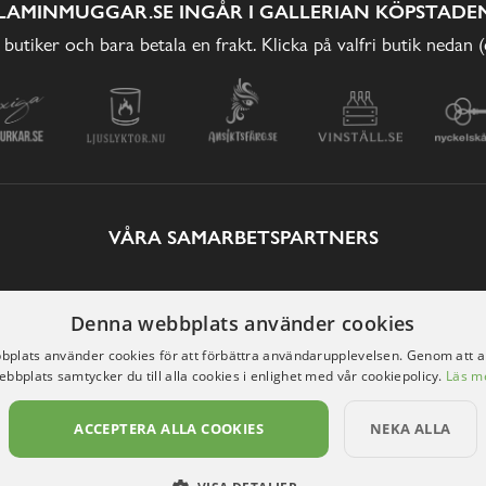
LAMINMUGGAR.SE INGÅR I GALLERIAN KÖPSTADEN
 butiker och bara betala en frakt. Klicka på valfri butik nedan 
VÅRA SAMARBETSPARTNERS
Denna webbplats använder cookies
plats använder cookies för att förbättra användarupplevelsen. Genom att 
ebbplats samtycker du till alla cookies i enlighet med vår cookiepolicy.
Läs m
ACCEPTERA ALLA COOKIES
NEKA ALLA