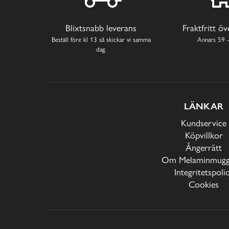
Blixtsnabb leverans
Fraktfritt ö
Beställ före kl 13 så skickar vi samma
Annars 59 -
dag.
LÄNKAR
Kundservice
Köpvillkor
Ångerrätt
Om Melaminmugga
Integritetspoli
Cookies