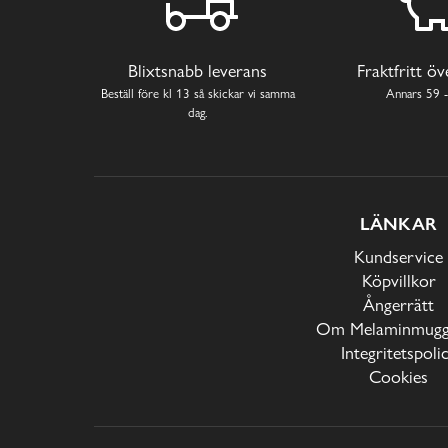
Blixtsnabb leverans
Fraktfritt ö
Beställ före kl 13 så skickar vi samma
Annars 59 -
dag.
LÄNKAR
Kundservice
Köpvillkor
Ångerrätt
Om Melaminmugga
Integritetspoli
Cookies