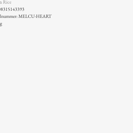
e:
Rice
08315143393
ikelnummer: MELCU-HEART
 g