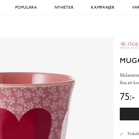
POPULÄRA
NYHETER
KAMPANJER
VA
MUGG
Melaminmug
fina att k
75:-
Fraktfr