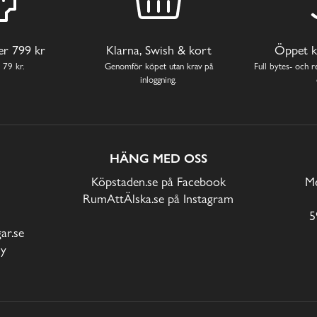
ver 799 kr
Klarna, Swish & kort
Öppet k
 79 kr.
Genomför köpet utan krav på
Full bytes- och re
inloggning.
HÄNG MED OSS
Köpstaden.se på Facebook
Me
RumAttÄlska.se på Instagram
5
r.se
cy