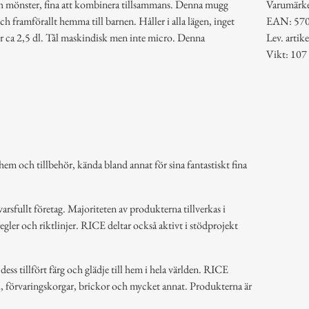
ch mönster, fina att kombinera tillsammans. Denna mugg
Varumärk
och framförallt hemma till barnen. Håller i alla lägen, inget
EAN: 57
 ca 2,5 dl. Tål maskindisk men inte micro. Denna
Lev. art
Vikt: 107
em och tillbehör, kända bland annat för sina fantastiskt fina
arsfullt företag. Majoriteten av produkterna tillverkas i
regler och riktlinjer. RICE deltar också aktivt i stödprojekt
ss tillfört färg och glädje till hem i hela världen. RICE
k, förvaringskorgar, brickor och mycket annat. Produkterna är