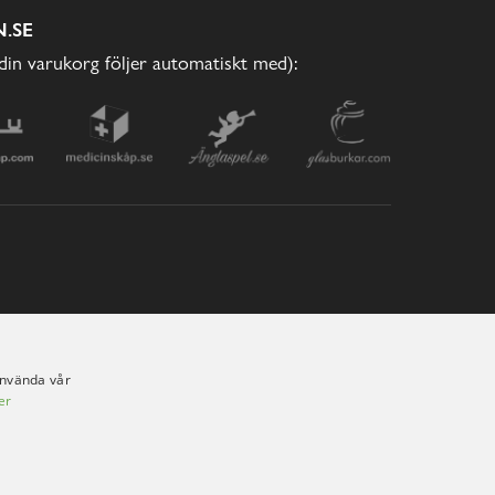
.SE
(din varukorg följer automatiskt med):
använda vår
er