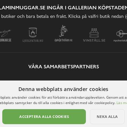
LAMINMUGGAR.SE INGÅR I GALLERIAN KÖPSTADEN
 butiker och bara betala en frakt. Klicka på valfri butik nedan 
VÅRA SAMARBETSPARTNERS
Denna webbplats använder cookies
plats använder cookies för att förbättra användarupplevelsen. Genom att 
ebbplats samtycker du till alla cookies i enlighet med vår cookiepolicy.
Läs m
ACCEPTERA ALLA COOKIES
NEKA ALLA