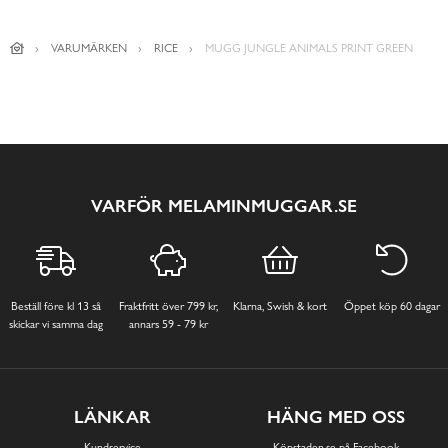
VARUMÄRKEN
RICE
MUGG JUNGLE ANIMALS PRINT GREEN
VARFÖR MELAMINMUGGAR.SE
Beställ före kl 13 så
Fraktfritt över 799 kr,
Klarna, Swish & kort
Öppet köp 60 dagar
skickar vi samma dag
annars 59 - 79 kr
LÄNKAR
HÄNG MED OSS
Kundservice
Köpstaden.se på Facebook