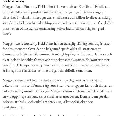
Bildbeskrivning:
Muggen Latte Butterfly Field Print från varumärket Rice är en livfull och
estetiskt tilltalande produkt som verkligen fångar ögat. Denna mugg är
tillverkad i melamin, vilket ger den en slitstark och hållbar kvalitet samtidigt
som den behåller en lätt vikt. Muggen är täckt av ett mönster som framkallar
bilder av en blomstrande sommaräng, vilket bidrar till en livlig och glad
känsla.
Muggen Latte Butterfly Field Print har en behaglig blå färg som utgör basen
för dess mönster. Över denna bakgrund sprids olika illustrationer av
blommor och fjärilar. Blommorna är mångfärgade, med toner av ljusrosa och
blått, och de har olika former och storlekar som skapar en fin kontrast mot
den djupblå bakgrunden. Fjärilarna i mönstret bidrar med extra detaljer och
är inslag som förstärker den naturliga och fridfulla tematiken.
Muggens insida är klarblå, vilket skapar en trevlig kontrast mot ytans
dekorativa mönster. Denna färg fortsätter över muggens kant och skapar en
enhetlig och genomtänkt design. Muggens form är klassisk och konisk, med
en vid öppning som successivt smalnar av mot basen. Denna form gör den
bekväm att hålla i och enkel att dricka ur, vilket också ökar dess
funktionalitet.