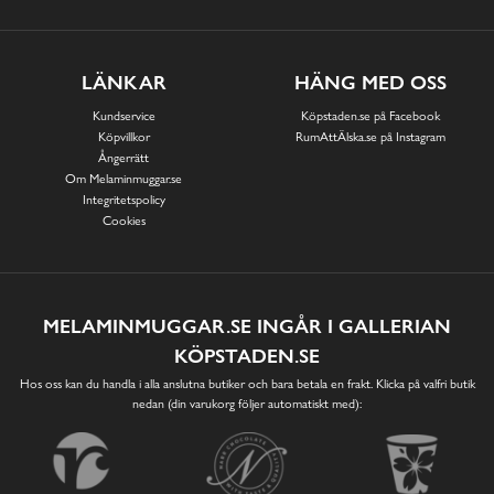
LÄNKAR
HÄNG MED OSS
Kundservice
Köpstaden.se på Facebook
Köpvillkor
RumAttÄlska.se på Instagram
Ångerrätt
Om Melaminmuggar.se
Integritetspolicy
Cookies
MELAMINMUGGAR.SE INGÅR I GALLERIAN
KÖPSTADEN.SE
Hos oss kan du handla i alla anslutna butiker och bara betala en frakt. Klicka på valfri butik
nedan (din varukorg följer automatiskt med):