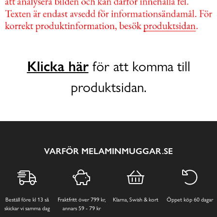
Klicka här
för att komma till
produktsidan.
VARFÖR MELAMINMUGGAR.SE
Beställ före kl 13 så
Fraktfritt över 799 kr,
Klarna, Swish & kort
Öppet köp 60 dagar
skickar vi samma dag
annars 59 - 79 kr