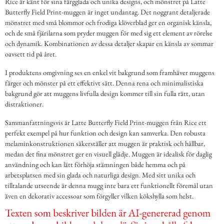
Rice är känt för sina färgglada och unika designs, och mönstret på Latte
Butterfly Field Print-muggen är inget undantag. Det noggrant detaljerade
mönstret med små blommor och frodiga klöverblad ger en organisk känsla,
och de små fjärilarna som pryder muggen för med sig ett element av rörelse
och dynamik. Kombinationen av dessa detaljer skapar en känsla av sommar
oavsett tid på året.
I produktens omgivning ses en enkel vit bakgrund som framhäver muggens
färger och mönster på ett effektivt sätt. Denna rena och minimalistiska
bakgrund gör att muggens livfulla design kommer till sin fulla rätt, utan
distraktioner.
Sammanfattningsvis är Latte Butterfly Field Print-muggen från Rice ett
perfekt exempel på hur funktion och design kan samverka. Den robusta
melaminkonstruktionen säkerställer att muggen är praktisk och hållbar,
medan det fina mönstret ger en visuell glädje. Muggen är idealisk för daglig
användning och kan lätt förhöja stämningen både hemma och på
arbetsplatsen med sin glada och naturliga design. Med sitt unika och
tilltalande utseende är denna mugg inte bara ett funktionellt föremål utan
även en dekorativ accessoar som förgyller vilken kökshylla som helst.