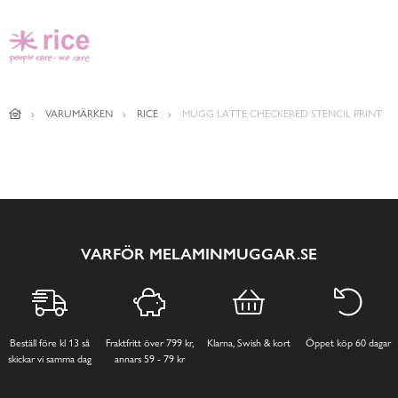
VARUMÄRKEN
RICE
MUGG LATTE CHECKERED STENCIL PRINT
VARFÖR MELAMINMUGGAR.SE
Beställ före kl 13 så
Fraktfritt över 799 kr,
Klarna, Swish & kort
Öppet köp 60 dagar
skickar vi samma dag
annars 59 - 79 kr