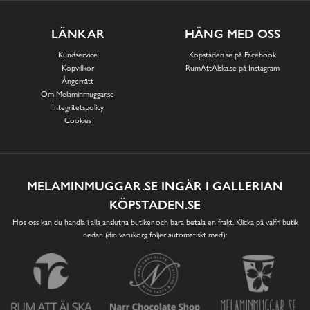
LÄNKAR
HÄNG MED OSS
Kundservice
Köpstaden.se på Facebook
Köpvillkor
RumAttÄlska.se på Instagram
Ångerrätt
Om Melaminmuggar.se
Integritetspolicy
Cookies
MELAMINMUGGAR.SE INGÅR I GALLERIAN
KÖPSTADEN.SE
Hos oss kan du handla i alla anslutna butiker och bara betala en frakt. Klicka på valfri butik
nedan (din varukorg följer automatiskt med):