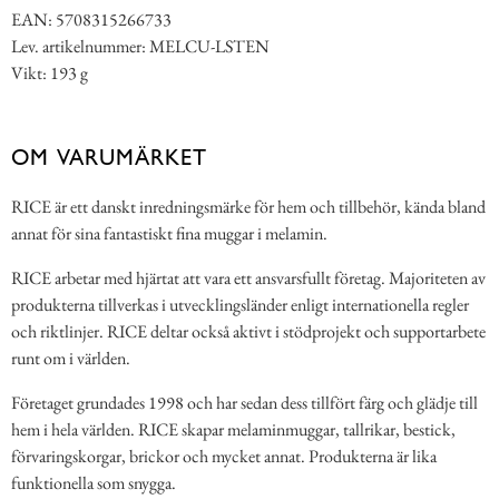
EAN: 5708315266733
Lev. artikelnummer: MELCU-LSTEN
Vikt: 193 g
OM VARUMÄRKET
RICE är ett danskt inredningsmärke för hem och tillbehör, kända bland
annat för sina fantastiskt fina muggar i melamin.
RICE arbetar med hjärtat att vara ett ansvarsfullt företag. Majoriteten av
produkterna tillverkas i utvecklingsländer enligt internationella regler
och riktlinjer. RICE deltar också aktivt i stödprojekt och supportarbete
runt om i världen.
Företaget grundades 1998 och har sedan dess tillfört färg och glädje till
hem i hela världen. RICE skapar melaminmuggar, tallrikar, bestick,
förvaringskorgar, brickor och mycket annat. Produkterna är lika
funktionella som snygga.