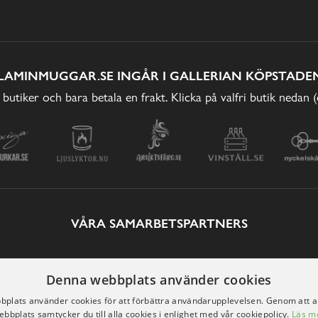
LAMINMUGGAR.SE INGÅR I GALLERIAN KÖPSTADEN
 butiker och bara betala en frakt. Klicka på valfri butik nedan 
VÅRA SAMARBETSPARTNERS
Denna webbplats använder cookies
plats använder cookies för att förbättra användarupplevelsen. Genom att 
ebbplats samtycker du till alla cookies i enlighet med vår cookiepolicy.
Läs m