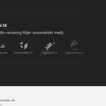
.SE
(din varukorg följer automatiskt med):
använda vår
er