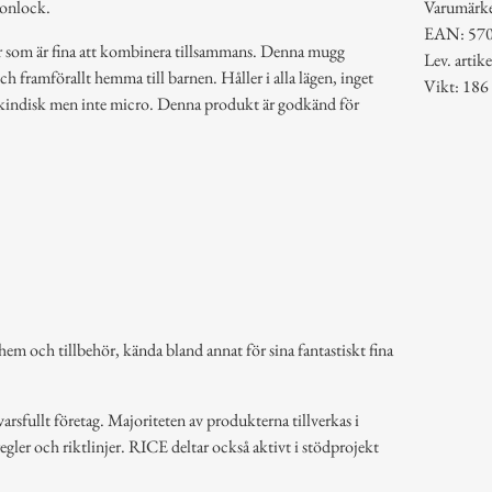
konlock.
Varumärk
EAN: 57
er som är fina att kombinera tillsammans. Denna mugg
Lev. art
och framförallt hemma till barnen. Håller i alla lägen, inget
Vikt: 186
skindisk men inte micro. Denna produkt är godkänd för
em och tillbehör, kända bland annat för sina fantastiskt fina
arsfullt företag. Majoriteten av produkterna tillverkas i
regler och riktlinjer. RICE deltar också aktivt i stödprojekt