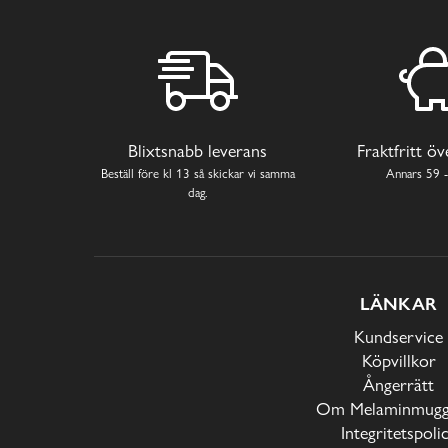
Blixtsnabb leverans
Fraktfritt ö
Beställ före kl 13 så skickar vi samma
Annars 59 -
dag.
LÄNKAR
Kundservice
Köpvillkor
Ångerrätt
Om Melaminmugga
Integritetspoli