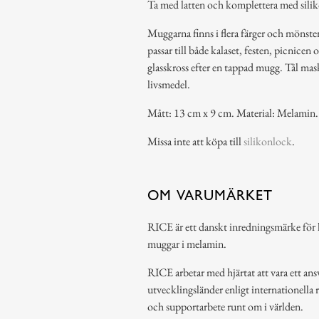
Ta med latten och komplettera med sili
Muggarna finns i flera färger och mönst
passar till både kalaset, festen, picnicen 
glasskross efter en tappad mugg. Tål ma
livsmedel.
Mått: 13 cm x 9 cm. Material: Melamin.
Missa inte att köpa till
silikonlock
.
OM VARUMÄRKET
RICE är ett danskt inredningsmärke för h
muggar i melamin.
RICE arbetar med hjärtat att vara ett ansv
utvecklingsländer enligt internationella 
och supportarbete runt om i världen.