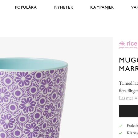
POPULÄRA
NYHETER
KAMPANJER
VA
MUGG
MAR
Ta med lat
flera färg
Läs mer
Fraktfr
Klarna,