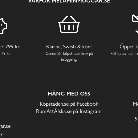
VARFÖR MELAMINMUGGAR.SE
ver 799 kr
Klarna, Swish & kort
Öppet k
 79 kr.
Genomför köpet utan krav på
Full bytes- och re
inloggning.
HÄNG MED OSS
Köpstaden.se på Facebook
Me
RumAttÄlska.se på Instagram
5
r.se
cy