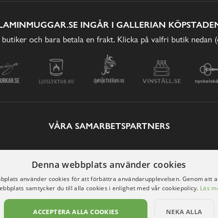
LAMINMUGGAR.SE INGÅR I GALLERIAN KÖPSTADEN
 butiker och bara betala en frakt. Klicka på valfri butik nedan 
VÅRA SAMARBETSPARTNERS
Denna webbplats använder cookies
plats använder cookies för att förbättra användarupplevelsen. Genom att 
ebbplats samtycker du till alla cookies i enlighet med vår cookiepolicy.
Läs m
ACCEPTERA ALLA COOKIES
NEKA ALLA