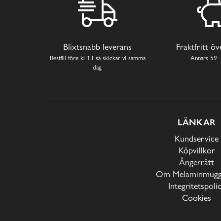
Blixtsnabb leverans
Fraktfritt ö
Beställ före kl 13 så skickar vi samma
Annars 59 -
dag.
LÄNKAR
Kundservice
Köpvillkor
Ångerrätt
Om Melaminmugga
Integritetspoli
Cookies