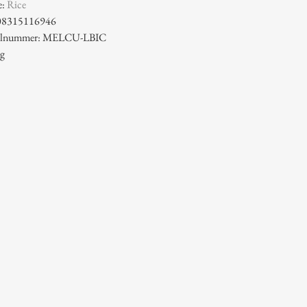
e:
Rice
08315116946
ikelnummer: MELCU-LBIC
 g