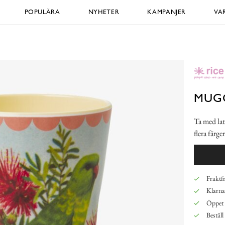
POPULÄRA
NYHETER
KAMPANJER
VA
MUGG
Ta med lat
flera färg
Fraktfr
Klarna,
Öppet 
Beställ