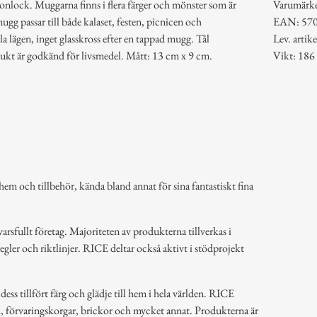
onlock. Muggarna finns i flera färger och mönster som är
Varumärk
gg passar till både kalaset, festen, picnicen och
EAN: 57
la lägen, inget glasskross efter en tappad mugg. Tål
Lev. art
kt är godkänd för livsmedel. Mått: 13 cm x 9 cm.
Vikt: 186
em och tillbehör, kända bland annat för sina fantastiskt fina
arsfullt företag. Majoriteten av produkterna tillverkas i
regler och riktlinjer. RICE deltar också aktivt i stödprojekt
ss tillfört färg och glädje till hem i hela världen. RICE
k, förvaringskorgar, brickor och mycket annat. Produkterna är