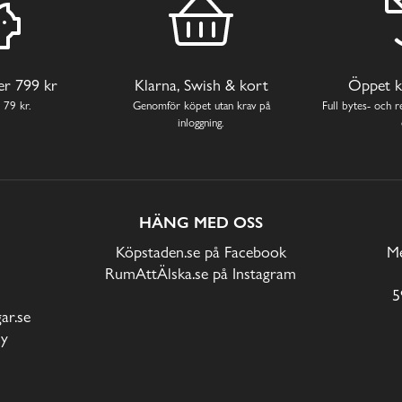
ver 799 kr
Klarna, Swish & kort
Öppet k
 79 kr.
Genomför köpet utan krav på
Full bytes- och re
inloggning.
HÄNG MED OSS
Köpstaden.se på Facebook
Me
RumAttÄlska.se på Instagram
5
r.se
cy