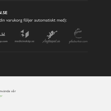
.SE
(din varukorg följer automatiskt med):
använda vår
er