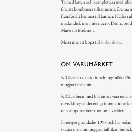
Ta med latten och komplettera med silik
fina att kombinera tillsammans. Denna mu
framförallt hemma till barnen. Håller i al
maskindisk men inte micro. Denna produ
Material: Melamin.
Missa inte att köpa till
silikonlock
.
OM VARUMÄRKET
RICE är ett danskt inredningsmärke för h
muggar i melamin.
RICE arbetar med hjärtat att vara ett ansv
utvecklingsländer enligt internationella 
och supportarbete runt om i världen.
Företaget grundades 1998 och har sedan de
skapar melaminmuggar, tallrikar, bestic