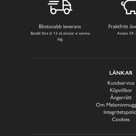
Blixtsnabb leverans
Fraktfritt ö
Beställ före kl 13 så skickar vi samma
Annars 59 -
dag.
LÄNKAR
Kundservice
Köpvillkor
Ångerrätt
Om Melaminmugga
Integritetspoli
Cookies