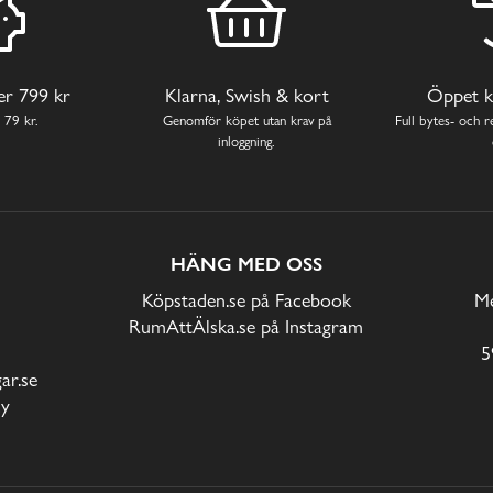
ver 799 kr
Klarna, Swish & kort
Öppet k
 79 kr.
Genomför köpet utan krav på
Full bytes- och re
inloggning.
HÄNG MED OSS
Köpstaden.se på Facebook
Me
RumAttÄlska.se på Instagram
5
r.se
cy