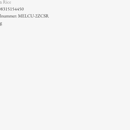
e:
Rice
08315154450
ikelnummer: MELCU-2ZCSR
 g