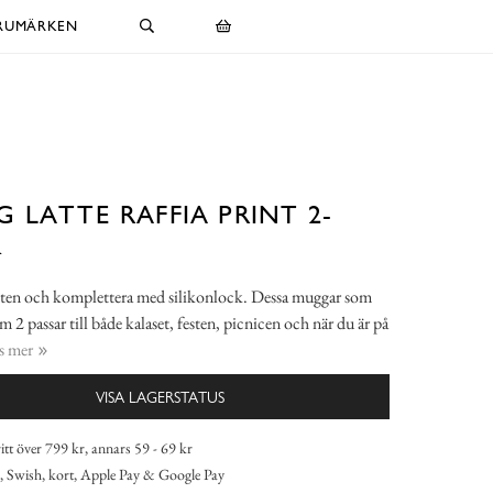
RUMÄRKEN
 LATTE RAFFIA PRINT 2-
K
tten och komplettera med silikonlock. Dessa muggar som
 om 2 passar till både kalaset, festen, picnicen och när du är på
s mer
VISA LAGERSTATUS
itt över 799 kr, annars 59 - 69 kr
 Swish, kort, Apple Pay & Google Pay