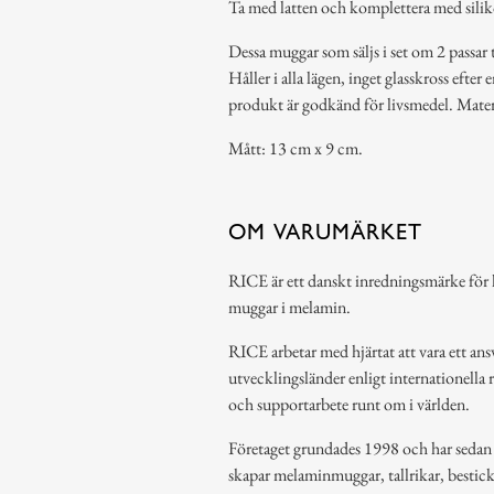
Ta med latten och komplettera med sili
Dessa muggar som säljs i set om 2 passar t
Håller i alla lägen, inget glasskross ef
produkt är godkänd för livsmedel. Mate
Mått: 13 cm x 9 cm.
OM VARUMÄRKET
RICE är ett danskt inredningsmärke för h
muggar i melamin.
RICE arbetar med hjärtat att vara ett ansv
utvecklingsländer enligt internationella 
och supportarbete runt om i världen.
Företaget grundades 1998 och har sedan de
skapar melaminmuggar, tallrikar, bestic