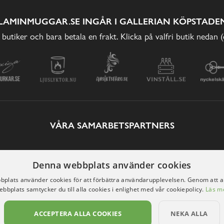
LAMINMUGGAR.SE INGÅR I GALLERIAN KÖPSTADEN
 butiker och bara betala en frakt. Klicka på valfri butik nedan 
VÅRA SAMARBETSPARTNERS
Denna webbplats använder cookies
plats använder cookies för att förbättra användarupplevelsen. Genom att 
ebbplats samtycker du till alla cookies i enlighet med vår cookiepolicy.
Läs m
ACCEPTERA ALLA COOKIES
NEKA ALLA