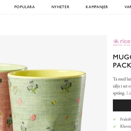
POPULÄRA
NYHETER
KAMPANJER
VA
MUGG
PAC
Ta med la
säljs i set
språng.
Lä
Fraktfr
Klarna,