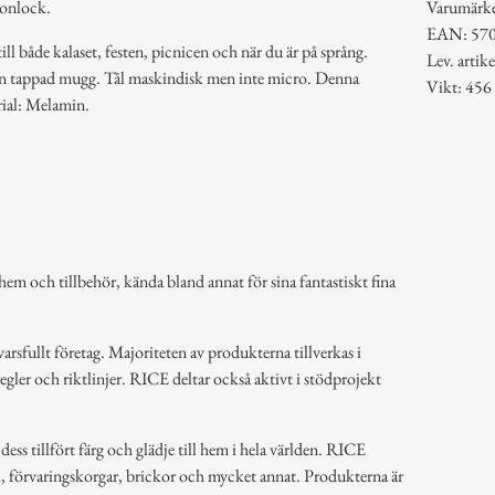
konlock.
Varumärk
EAN: 57
ill både kalaset, festen, picnicen och när du är på språng.
Lev. art
ter en tappad mugg. Tål maskindisk men inte micro. Denna
Vikt: 456
rial: Melamin.
em och tillbehör, kända bland annat för sina fantastiskt fina
arsfullt företag. Majoriteten av produkterna tillverkas i
regler och riktlinjer. RICE deltar också aktivt i stödprojekt
ss tillfört färg och glädje till hem i hela världen. RICE
k, förvaringskorgar, brickor och mycket annat. Produkterna är