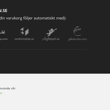
.SE
(din varukorg följer automatiskt med):
använda vår
er