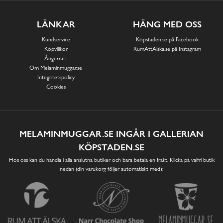
LÄNKAR
HÄNG MED OSS
Kundservice
Köpstaden.se på Facebook
Köpvillkor
RumAttÄlska.se på Instagram
Ångerrätt
Om Melaminmuggar.se
Integritetspolicy
Cookies
MELAMINMUGGAR.SE INGÅR I GALLERIAN
KÖPSTADEN.SE
Hos oss kan du handla i alla anslutna butiker och bara betala en frakt. Klicka på valfri butik
nedan (din varukorg följer automatiskt med):