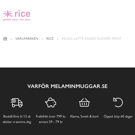
VARUMÄRKEN
RICE
MUGG LATTE SANDY FLOWER PRINT
VARFÖR MELAMINMUGGAR.SE
Beställ före kl 13 så
Fraktfritt över 799 kr,
Klarna, Swish & kort
Öppet köp 60 dagar
skickar vi samma dag
annars 59 - 79 kr