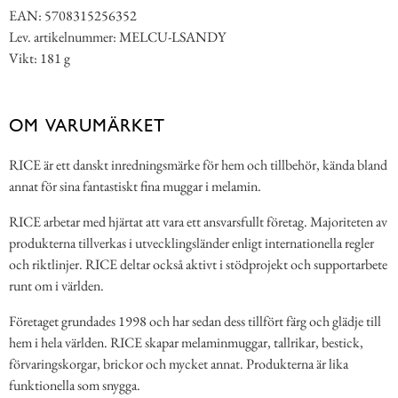
EAN: 5708315256352
Lev. artikelnummer: MELCU-LSANDY
Vikt: 181 g
OM VARUMÄRKET
RICE är ett danskt inredningsmärke för hem och tillbehör, kända bland
annat för sina fantastiskt fina muggar i melamin.
RICE arbetar med hjärtat att vara ett ansvarsfullt företag. Majoriteten av
produkterna tillverkas i utvecklingsländer enligt internationella regler
och riktlinjer. RICE deltar också aktivt i stödprojekt och supportarbete
runt om i världen.
Företaget grundades 1998 och har sedan dess tillfört färg och glädje till
hem i hela världen. RICE skapar melaminmuggar, tallrikar, bestick,
förvaringskorgar, brickor och mycket annat. Produkterna är lika
funktionella som snygga.