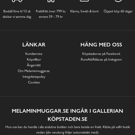
Beställ före kl 13 så
Fraktfritt över 799 kr,
Klarna, Swish & kort
Öppet köp 60 dagar
skickar vi samma dag
annars 59 - 79 kr
LÄNKAR
HÄNG MED OSS
Kundservice
Köpstaden.se på Facebook
Köpvillkor
RumAttÄlska.se på Instagram
Ångerrätt
Om Melaminmuggar.se
Integritetspolicy
Cookies
MELAMINMUGGAR.SE INGÅR I GALLERIAN
KÖPSTADEN.SE
Hos oss kan du handla i alla anslutna butiker och bara betala en frakt. Klicka på valfri butik
nedan (din varukorg följer automatiskt med):