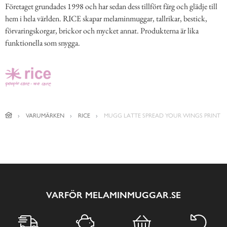
Företaget grundades 1998 och har sedan dess tillfört färg och glädje till
hem i hela världen. RICE skapar melaminmuggar, tallrikar, bestick,
förvaringskorgar, brickor och mycket annat. Produkterna är lika
funktionella som snygga.
VARUMÄRKEN
RICE
MUGG LATTE SPREAD YOUR WINGS PRINT
VARFÖR MELAMINMUGGAR.SE