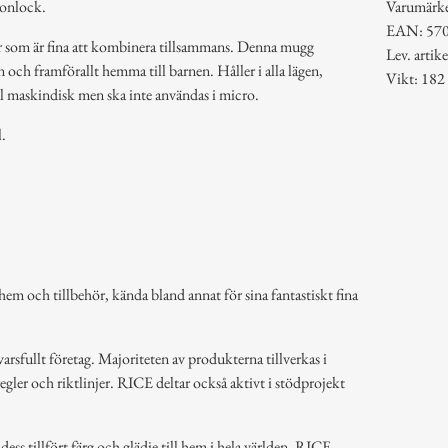
konlock.
Varumärk
EAN: 57
er som är fina att kombinera tillsammans. Denna mugg
Lev. art
en och framförallt hemma till barnen. Håller i alla lägen,
Vikt: 182
ål maskindisk men ska inte användas i micro.
.
em och tillbehör, kända bland annat för sina fantastiskt fina
arsfullt företag. Majoriteten av produkterna tillverkas i
regler och riktlinjer. RICE deltar också aktivt i stödprojekt
ss tillfört färg och glädje till hem i hela världen. RICE