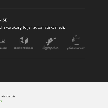
.SE
(din varukorg följer automatiskt med):
använda vår
er