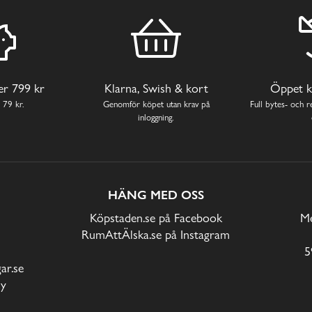
ver 799 kr
Klarna, Swish & kort
Öppet k
 79 kr.
Genomför köpet utan krav på
Full bytes- och re
inloggning.
HÄNG MED OSS
Köpstaden.se på Facebook
Me
RumAttÄlska.se på Instagram
5
r.se
cy