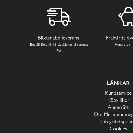
Blixtsnabb leverans
Fraktfritt ö
Beställ före kl 13 så skickar vi samma
Annars 59 -
dag.
LÄNKAR
Kundservice
Köpvillkor
Ångerrätt
Om Melaminmugga
Integritetspoli
Cookies