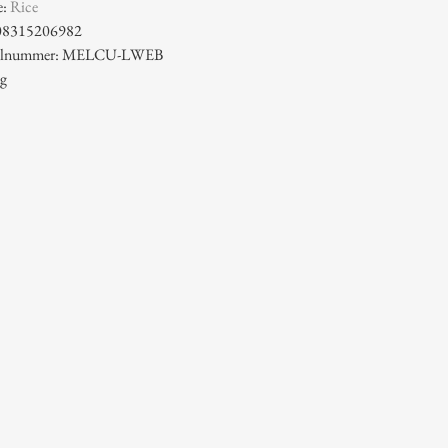
e:
Rice
08315206982
ikelnummer: MELCU-LWEB
 g