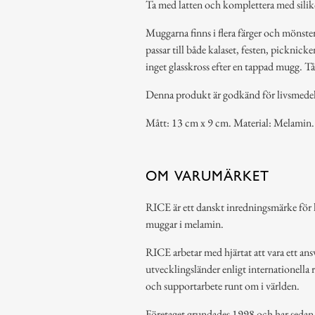
Ta med latten och komplettera med sili
Muggarna finns i flera färger och mönst
passar till både kalaset, festen, picknick
inget glasskross efter en tappad mugg. T
Denna produkt är godkänd för livsmedel
Mått: 13 cm x 9 cm. Material: Melamin.
OM VARUMÄRKET
RICE är ett danskt inredningsmärke för h
muggar i melamin.
RICE arbetar med hjärtat att vara ett ansv
utvecklingsländer enligt internationella 
och supportarbete runt om i världen.
Företaget grundades 1998 och har sedan de