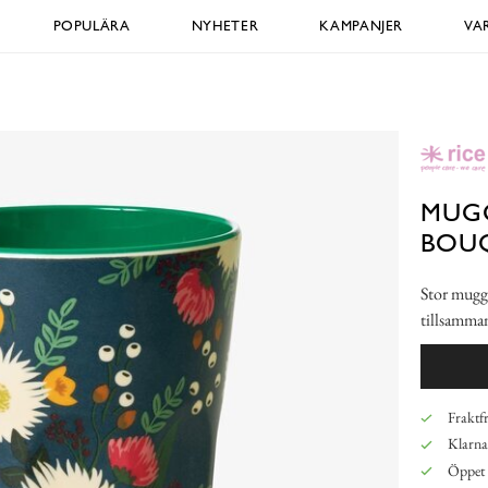
POPULÄRA
NYHETER
KAMPANJER
VA
MUG
BOU
Stor mugg 
tillsamma
Fraktfr
Klarna,
Öppet 