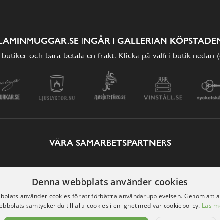
LAMINMUGGAR.SE INGÅR I GALLERIAN KÖPSTADEN
 butiker och bara betala en frakt. Klicka på valfri butik nedan 
VÅRA SAMARBETSPARTNERS
Denna webbplats använder cookies
plats använder cookies för att förbättra användarupplevelsen. Genom att 
ebbplats samtycker du till alla cookies i enlighet med vår cookiepolicy.
Läs m