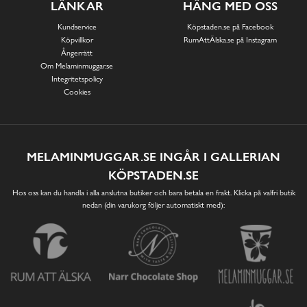
LÄNKAR
HÄNG MED OSS
Kundservice
Köpstaden.se på Facebook
Köpvillkor
RumAttÄlska.se på Instagram
Ångerrätt
Om Melaminmuggar.se
Integritetspolicy
Cookies
MELAMINMUGGAR.SE INGÅR I GALLERIAN
KÖPSTADEN.SE
Hos oss kan du handla i alla anslutna butiker och bara betala en frakt. Klicka på valfri butik
nedan (din varukorg följer automatiskt med):