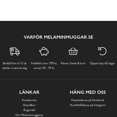
VARFÖR MELAMINMUGGAR.SE
Beställ före kl 13 så
Fraktfritt över 799 kr,
Klarna, Swish & kort
Öppet köp 60 dagar
skickar vi samma dag
annars 59 - 79 kr
LÄNKAR
HÄNG MED OSS
Kundservice
Köpstaden.se på Facebook
Köpvillkor
RumAttÄlska.se på Instagram
Ångerrätt
Om Melaminmuggar.se