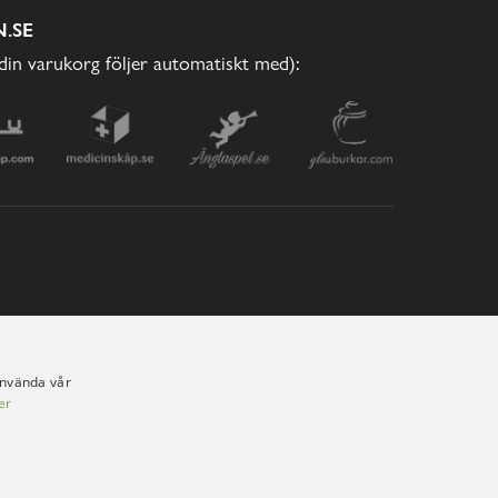
.SE
(din varukorg följer automatiskt med):
använda vår
er