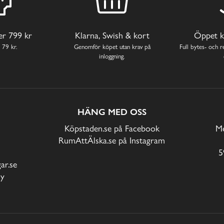
ver 799 kr
Klarna, Swish & kort
Öppet k
 79 kr.
Genomför köpet utan krav på
Full bytes- och re
inloggning.
HÄNG MED OSS
Köpstaden.se på Facebook
Me
RumAttÄlska.se på Instagram
5
r.se
cy