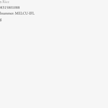
e:
Rice
08315801088
ikelnummer: MELCU-IFL
 g