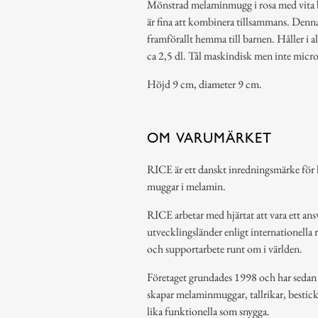
Mönstrad melaminmugg i rosa med vita b
är fina att kombinera tillsammans. Denna 
framförallt hemma till barnen. Håller i 
ca 2,5 dl. Tål maskindisk men inte micr
Höjd 9 cm, diameter 9 cm.
OM VARUMÄRKET
RICE är ett danskt inredningsmärke för h
muggar i melamin.
RICE arbetar med hjärtat att vara ett ansv
utvecklingsländer enligt internationella 
och supportarbete runt om i världen.
Företaget grundades 1998 och har sedan de
skapar melaminmuggar, tallrikar, bestic
lika funktionella som snygga.