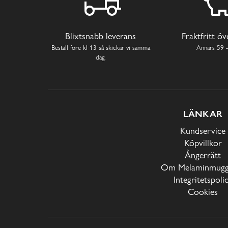
Blixtsnabb leverans
Fraktfritt ö
Beställ före kl 13 så skickar vi samma
Annars 59 -
dag.
LÄNKAR
Kundservice
Köpvillkor
Ångerrätt
Om Melaminmugga
Integritetspoli
Cookies