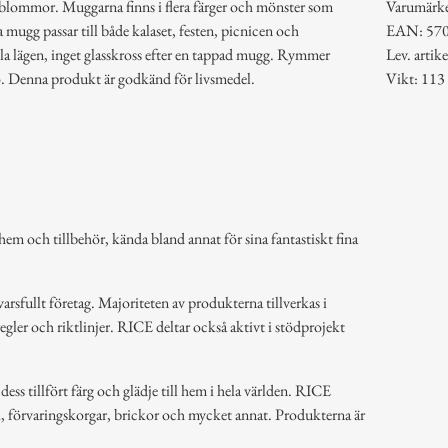
lommor. Muggarna finns i flera färger och mönster som
Varumärk
mugg passar till både kalaset, festen, picnicen och
EAN: 57
alla lägen, inget glasskross efter en tappad mugg. Rymmer
Lev. art
o. Denna produkt är godkänd för livsmedel.
Vikt: 113
em och tillbehör, kända bland annat för sina fantastiskt fina
arsfullt företag. Majoriteten av produkterna tillverkas i
regler och riktlinjer. RICE deltar också aktivt i stödprojekt
ss tillfört färg och glädje till hem i hela världen. RICE
k, förvaringskorgar, brickor och mycket annat. Produkterna är