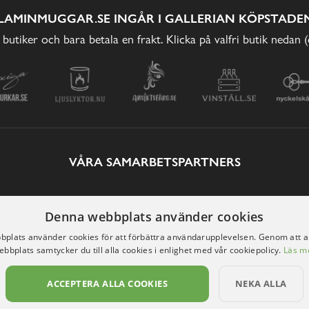
LAMINMUGGAR.SE INGÅR I GALLERIAN KÖPSTADEN
 butiker och bara betala en frakt. Klicka på valfri butik nedan 
VÅRA SAMARBETSPARTNERS
Denna webbplats använder cookies
plats använder cookies för att förbättra användarupplevelsen. Genom att 
ebbplats samtycker du till alla cookies i enlighet med vår cookiepolicy.
Läs m
ACCEPTERA ALLA COOKIES
NEKA ALLA